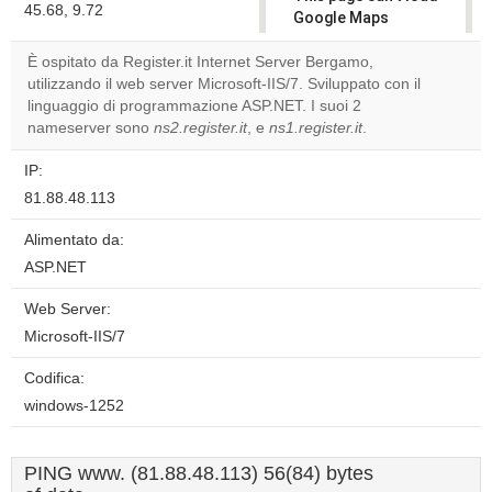
45.68, 9.72
Google Maps
correctly.
È ospitato da Register.it Internet Server Bergamo,
utilizzando il web server Microsoft-IIS/7. Sviluppato con il
Do you
OK
linguaggio di programmazione ASP.NET. I suoi 2
own this
website?
nameserver sono
ns2.register.it
, e
ns1.register.it
.
IP:
81.88.48.113
Alimentato da:
ASP.NET
Web Server:
Microsoft-IIS/7
Codifica:
windows-1252
PING www. (81.88.48.113) 56(84) bytes