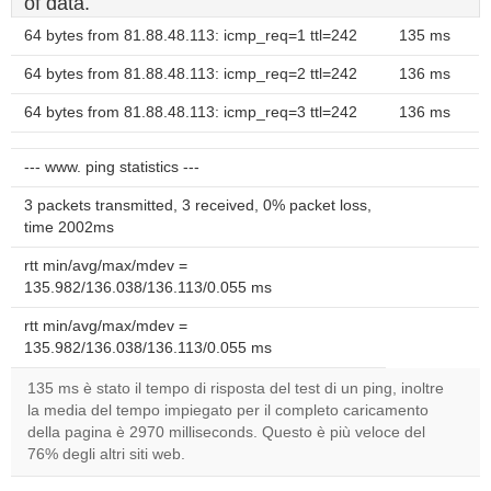
of data.
64 bytes from 81.88.48.113: icmp_req=1 ttl=242
135 ms
64 bytes from 81.88.48.113: icmp_req=2 ttl=242
136 ms
64 bytes from 81.88.48.113: icmp_req=3 ttl=242
136 ms
--- www. ping statistics ---
3 packets transmitted, 3 received, 0% packet loss,
time 2002ms
rtt min/avg/max/mdev =
135.982/136.038/136.113/0.055 ms
rtt min/avg/max/mdev =
135.982/136.038/136.113/0.055 ms
135 ms è stato il tempo di risposta del test di un ping, inoltre
la media del tempo impiegato per il completo caricamento
della pagina è 2970 milliseconds. Questo è più veloce del
76% degli altri siti web.