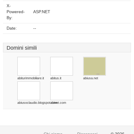
X-
Powered-
ASP.NET
By:
Date:
--
Domini simili
abiturimmobiliare.it
abitus.it
abiusa.net
abiusoclaudio.blogspot.com
abivet.com