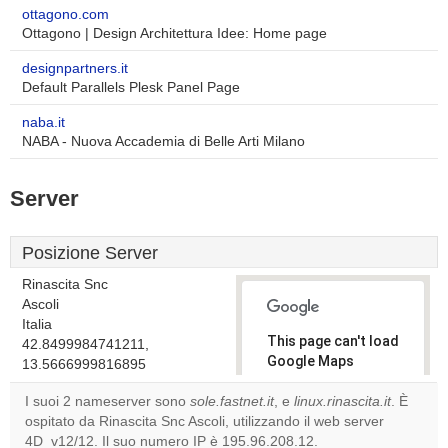
ottagono.com
Ottagono | Design Architettura Idee: Home page
designpartners.it
Default Parallels Plesk Panel Page
naba.it
NABA - Nuova Accademia di Belle Arti Milano
Server
Posizione Server
Rinascita Snc
Ascoli
Italia
This page can't load
42.8499984741211,
Google Maps
13.5666999816895
correctly.
I suoi 2 nameserver sono
sole.fastnet.it
, e
linux.rinascita.it
. È
ospitato da Rinascita Snc Ascoli, utilizzando il web server
Do you
OK
4D_v12/12. Il suo numero IP è 195.96.208.12.
own this