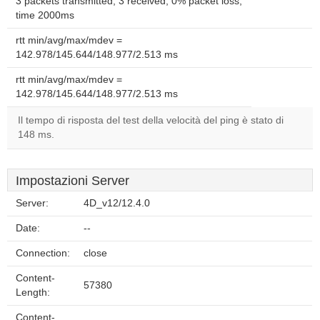
3 packets transmitted, 3 received, 0% packet loss,
time 2000ms
rtt min/avg/max/mdev =
142.978/145.644/148.977/2.513 ms
rtt min/avg/max/mdev =
142.978/145.644/148.977/2.513 ms
Il tempo di risposta del test della velocità del ping è stato di
148 ms.
Impostazioni Server
Server:
4D_v12/12.4.0
Date:
--
Connection:
close
Content-
57380
Length:
Content-