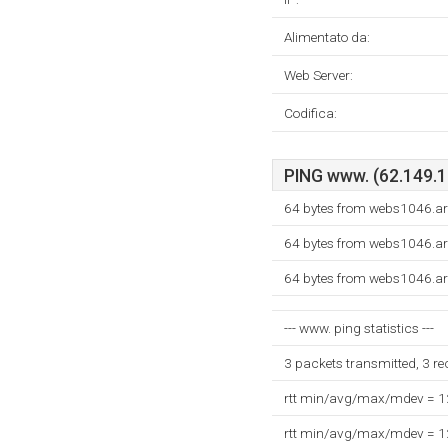
Alimentato da:
Web Server:
Codifica:
PING www. (62.149.13
64 bytes from webs1046.ar
64 bytes from webs1046.ar
64 bytes from webs1046.ar
--- www. ping statistics ---
3 packets transmitted, 3 r
rtt min/avg/max/mdev = 
rtt min/avg/max/mdev = 