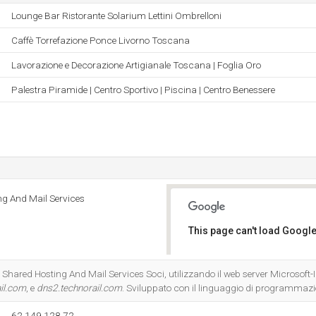
Lounge Bar Ristorante Solarium Lettini Ombrelloni
Caffè Torrefazione Ponce Livorno Toscana
Lavorazione e Decorazione Artigianale Toscana | Foglia Oro
Palestra Piramide | Centro Sportivo | Piscina | Centro Benessere
ng And Mail Services
This page can't load Google
Do you own this website?
- Shared Hosting And Mail Services Soci, utilizzando il web server Microsoft-I
il.com
, e
dns2.technorail.com
. Sviluppato con il linguaggio di programmaz
62.149.128.72