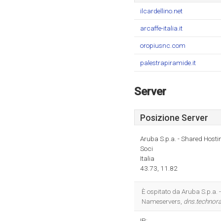
ilcardellino.net
arcaffe-italia.it
oropiusnc.com
palestrapiramide.it
Server
Posizione Server
Aruba S.p.a. - Shared Hosti
Soci
Italia
43.73, 11.82
È ospitato da Aruba S.p.a. 
Nameservers,
dns.technora
IP: