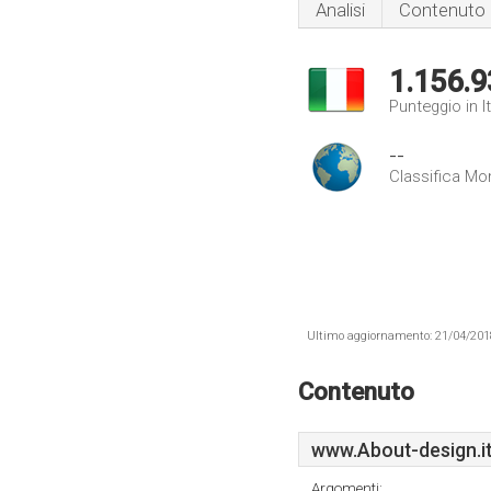
Analisi
Contenuto
1.156.9
Punteggio in It
--
Classifica Mo
Ultimo aggiornamento: 21/04/2018 .
Contenuto
www.About-design.i
Argomenti: