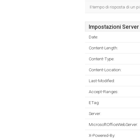
Il tempo di risposta di un p
Impostazioni Server
Date:
Content-Length:
Content-Type:
Content-Location:
Last-Modified:
Accept-Ranges:
ETag:
Server:
MicrosoftOfficeWebServer:
X-Powered-By: