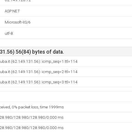
ASP.NET
Microsoft-IIS/6
utf-8
1.56) 56(84) bytes of data.
uba.it (62.149.131.56): icmp_seq=1 ttl=114
uba.it (62.149.131.56): icmp_seq=2 ttl=114
uba.it (62.149.131.56): icmp_seq=3 ttl=114
eceived, 0% packet loss, time 1999ms
128.980/128.980/128.980/0.000 ms
128.980/128.980/128.980/0.000 ms