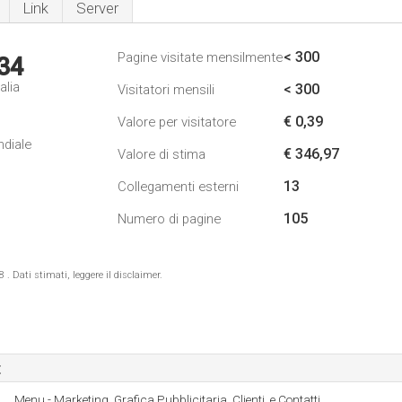
Link
Server
< 300
Pagine visitate mensilmente
34
alia
< 300
Visitatori mensili
€ 0,39
Valore per visitatore
ndiale
€ 346,97
Valore di stima
13
Collegamenti esterni
105
Numero di pagine
 Dati stimati, leggere il disclaimer.
t
Menu - Marketing, Grafica Pubblicitaria, Clienti, e Contatti.