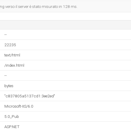
ing verso il server è stato misurato in 128 ms.
--
22235
text/html
/index.html
--
bytes
"c837805a5137cd1:3ee2ed"
Microsoft-IIS/6.0
5.0_Pub
ASP.NET