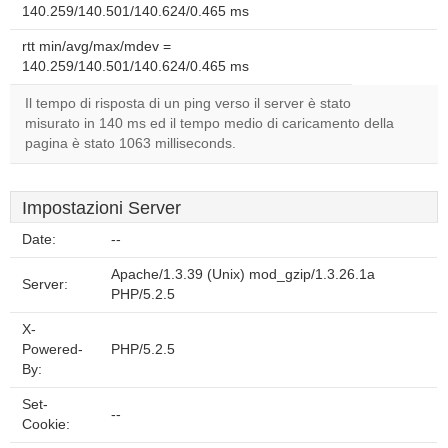
140.259/140.501/140.624/0.465 ms
rtt min/avg/max/mdev =
140.259/140.501/140.624/0.465 ms
Il tempo di risposta di un ping verso il server è stato
misurato in 140 ms ed il tempo medio di caricamento della
pagina è stato 1063 milliseconds.
Impostazioni Server
Date:
--
Apache/1.3.39 (Unix) mod_gzip/1.3.26.1a
Server:
PHP/5.2.5
X-
Powered-
PHP/5.2.5
By:
Set-
--
Cookie: