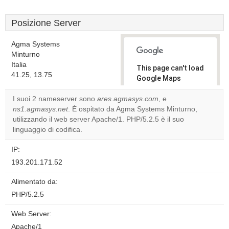
Posizione Server
Agma Systems
Minturno
Italia
This page can't load
41.25, 13.75
Google Maps
correctly.
I suoi 2 nameserver sono
ares.agmasys.com
, e
ns1.agmasys.net
. È ospitato da Agma Systems Minturno,
Do you
OK
utilizzando il web server Apache/1. PHP/5.2.5 è il suo
own this
website?
linguaggio di codifica.
IP:
193.201.171.52
Alimentato da:
PHP/5.2.5
Web Server:
Apache/1