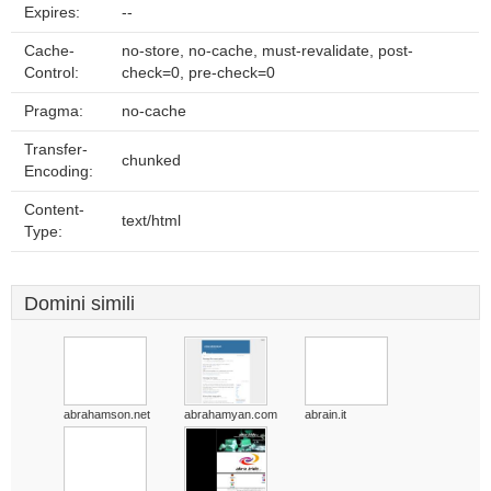
Expires:
--
Cache-
no-store, no-cache, must-revalidate, post-
Control:
check=0, pre-check=0
Pragma:
no-cache
Transfer-
chunked
Encoding:
Content-
text/html
Type:
Domini simili
abrahamson.net
abrahamyan.com
abrain.it