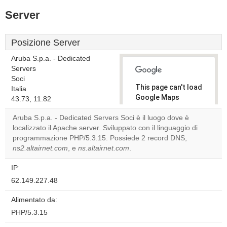
Server
Posizione Server
Aruba S.p.a. - Dedicated
Servers
Soci
This page can't load
Italia
Google Maps
43.73, 11.82
correctly.
Aruba S.p.a. - Dedicated Servers Soci è il luogo dove è
localizzato il Apache server. Sviluppato con il linguaggio di
Do you
OK
programmazione PHP/5.3.15. Possiede 2 record DNS,
own this
website?
ns2.altairnet.com
, e
ns.altairnet.com
.
IP:
62.149.227.48
Alimentato da:
PHP/5.3.15