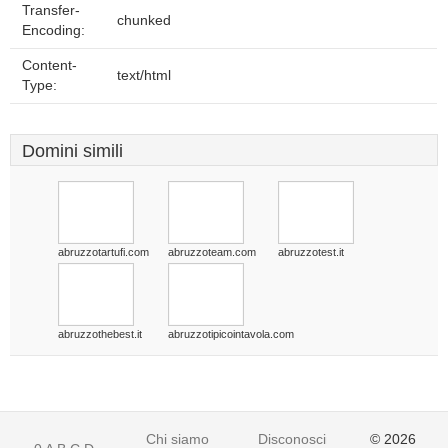
Transfer-
chunked
Encoding:
Content-
text/html
Type:
Domini simili
abruzzotartufi.com
abruzzoteam.com
abruzzotest.it
abruzzothebest.it
abruzzotipicointavola.com
Chi siamo
Disconoscimento
© 2026