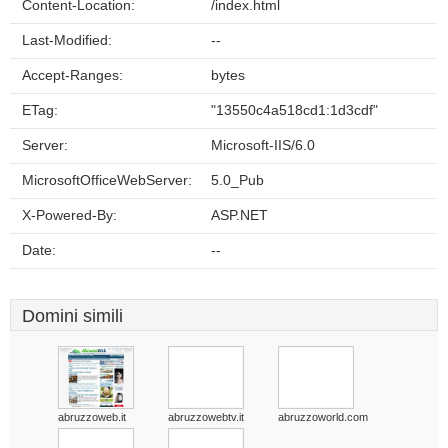
Content-Location:
/index.html
Last-Modified:
--
Accept-Ranges:
bytes
ETag:
"13550c4a518cd1:1d3cdf"
Server:
Microsoft-IIS/6.0
MicrosoftOfficeWebServer:
5.0_Pub
X-Powered-By:
ASP.NET
Date:
--
Domini simili
abruzzoweb.it
abruzzowebtv.it
abruzzoworld.com