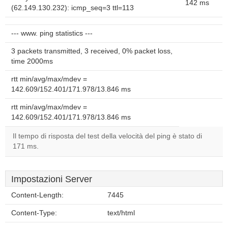
142 ms
(62.149.130.232): icmp_seq=3 ttl=113
--- www. ping statistics ---
3 packets transmitted, 3 received, 0% packet loss,
time 2000ms
rtt min/avg/max/mdev =
142.609/152.401/171.978/13.846 ms
rtt min/avg/max/mdev =
142.609/152.401/171.978/13.846 ms
Il tempo di risposta del test della velocità del ping è stato di
171 ms.
Impostazioni Server
Content-Length:
7445
Content-Type:
text/html