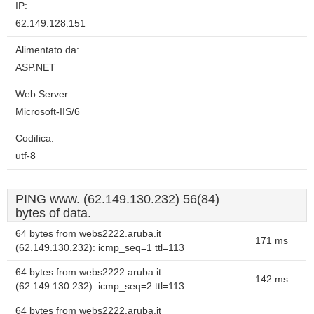
IP:
62.149.128.151
Alimentato da:
ASP.NET
Web Server:
Microsoft-IIS/6
Codifica:
utf-8
PING www. (62.149.130.232) 56(84)
bytes of data.
64 bytes from webs2222.aruba.it
171 ms
(62.149.130.232): icmp_seq=1 ttl=113
64 bytes from webs2222.aruba.it
142 ms
(62.149.130.232): icmp_seq=2 ttl=113
64 bytes from webs2222.aruba.it