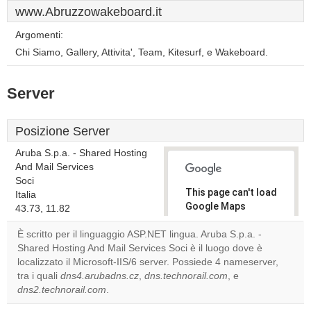
www.Abruzzowakeboard.it
Argomenti:
Chi Siamo, Gallery, Attivita', Team, Kitesurf, e Wakeboard.
Server
Posizione Server
Aruba S.p.a. - Shared Hosting
And Mail Services
Soci
This page can't load
Italia
Google Maps
43.73, 11.82
correctly.
È scritto per il linguaggio ASP.NET lingua. Aruba S.p.a. -
Shared Hosting And Mail Services Soci è il luogo dove è
Do you
OK
localizzato il Microsoft-IIS/6 server. Possiede 4 nameserver,
own this
website?
tra i quali
dns4.arubadns.cz
,
dns.technorail.com
, e
dns2.technorail.com
.