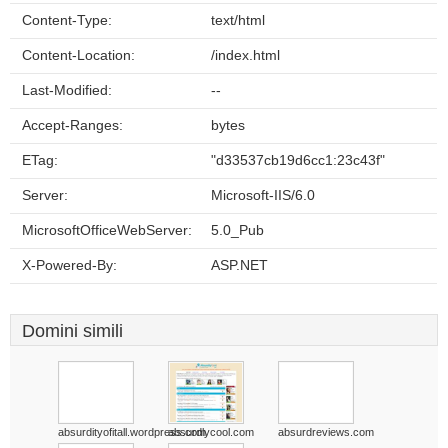
Content-Type:
text/html
Content-Location:
/index.html
Last-Modified:
--
Accept-Ranges:
bytes
ETag:
"d33537cb19d6cc1:23c43f"
Server:
Microsoft-IIS/6.0
MicrosoftOfficeWebServer:
5.0_Pub
X-Powered-By:
ASP.NET
Domini simili
absurdityofitall.wordpress.com
absurdlycool.com
absurdreviews.com