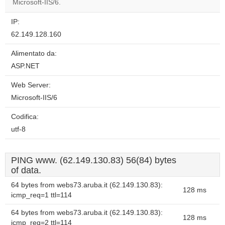
Microsoft-IIS/6.
IP:
62.149.128.160
Alimentato da:
ASP.NET
Web Server:
Microsoft-IIS/6
Codifica:
utf-8
PING www. (62.149.130.83) 56(84) bytes
of data.
64 bytes from webs73.aruba.it (62.149.130.83):
128 ms
icmp_req=1 ttl=114
64 bytes from webs73.aruba.it (62.149.130.83):
128 ms
icmp_req=2 ttl=114