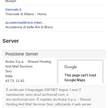
Modart
triennale.it
Triennale di Milano - Home.
accademiadibrera.milan..
Accademia di belle Arti di Brera
Server
Posizione Server
Aruba S.p.a. - Shared Hosting
And Mail Services
Soci
This page can't load
Italia
Google Maps
43.73, 11.82
correctly.
È scritto per il linguaggio ASP.NET lingua. I suoi 2
nameserver sono
dns2.technorail.com
, e
Do you
OK
dns.technorail.com
. È ospitato da Aruba S.p.a. - Shared
own this
website?
Hosting And Mail Services Soci, utilizzando il web server