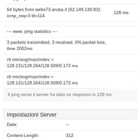
64 bytes from webs73.aruba.it (62.149.130.83):
128 ms
icmp_req=3 ttl=114
--- www. ping statistics ---
3 packets transmitted, 3 received, 0% packet loss,
time 2002ms
rtt min/avg/max/mdev =
128.131/128.264/128.509/0.173 ms
rtt min/avg/max/mdev =
128.131/128.264/128.509/0.173 ms
Il ping verso il server ha dato un responso in 128 ms.
Impostazioni Server
Date:
--
Content-Length:
312