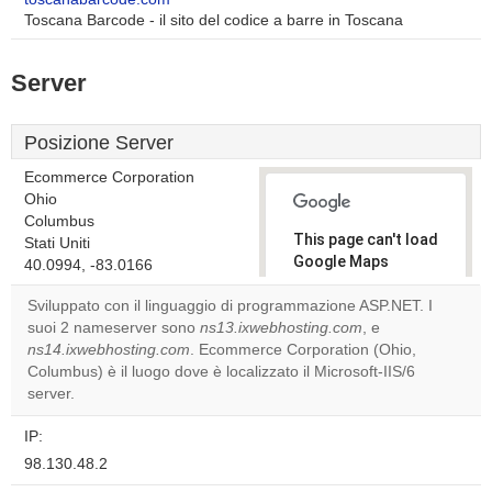
Toscana Barcode - il sito del codice a barre in Toscana
Server
Posizione Server
Ecommerce Corporation
Ohio
Columbus
This page can't load
Stati Uniti
Google Maps
40.0994, -83.0166
correctly.
Sviluppato con il linguaggio di programmazione ASP.NET. I
suoi 2 nameserver sono
ns13.ixwebhosting.com
, e
Do you
OK
ns14.ixwebhosting.com
. Ecommerce Corporation (Ohio,
own this
website?
Columbus) è il luogo dove è localizzato il Microsoft-IIS/6
server.
IP:
98.130.48.2