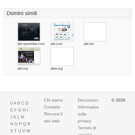
Domini simili
abt-sportsline.com
abt.com
abt.net
abt.org
abta.org
Chi siamo
Disconoscimento
© 2026
0
A
B
C
D
Contatto
Informativa
E
F
G
H
I
Rimuovi il
sulla
J
K
L
M
sito web
privacy
N
O
P
Q
R
Termini di
S
T
U
V
W
servizio