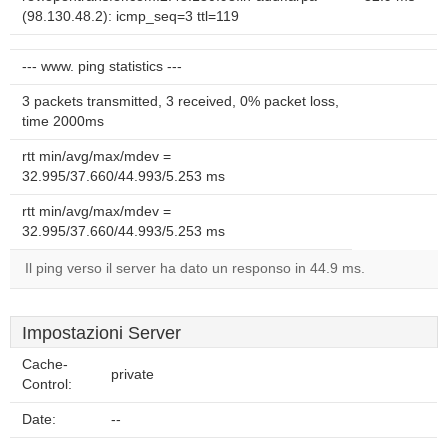
(98.130.48.2): icmp_seq=3 ttl=119
--- www. ping statistics ---
3 packets transmitted, 3 received, 0% packet loss,
time 2000ms
rtt min/avg/max/mdev =
32.995/37.660/44.993/5.253 ms
rtt min/avg/max/mdev =
32.995/37.660/44.993/5.253 ms
Il ping verso il server ha dato un responso in 44.9 ms.
Impostazioni Server
Cache-
private
Control:
Date:
--