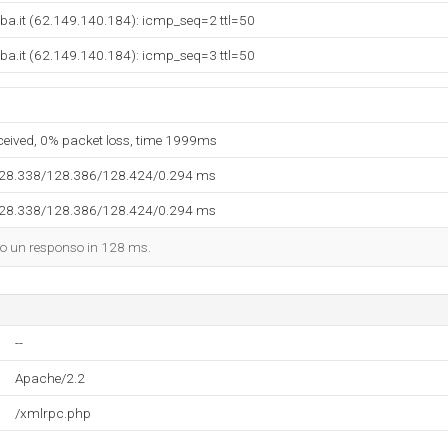
ba.it (62.149.140.184): icmp_seq=2 ttl=50
ba.it (62.149.140.184): icmp_seq=3 ttl=50
eceived, 0% packet loss, time 1999ms
128.338/128.386/128.424/0.294 ms
128.338/128.386/128.424/0.294 ms
dato un responso in 128 ms.
--
Apache/2.2
/xmlrpc.php