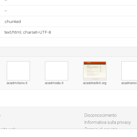
--
--
chunked
text/html; charset=UTF-8
acadmilano.it
acadmoda.it
acadotoolkit.org
acadriarovi
o
Disconoscimento
Informativa sulla privacy
 sito web
Termini di servizio