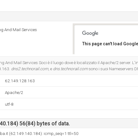
ng And Mail Services
This page can't load Google
Do you own this website?
g And Mail Services Soci è il luogo dove è localizzato il Apache/2 server. L'in
28.163.
dns2.technorail.com
, e
dns.technorail.com
sono i suoi Nameservers D
62.149.128.163
Apache/2
utf-8
0.184) 56(84) bytes of data.
ba.it (62.149.140.184): icmp_seq=1 ttl=50