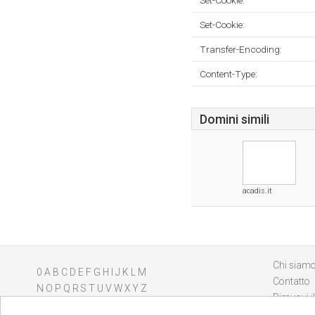
Set-Cookie:
Set-Cookie:
Transfer-Encoding:
Content-Type:
Domini simili
acadis.it
Chi siam
0
A
B
C
D
E
F
G
H
I
J
K
L
M
Contatto
N
O
P
Q
R
S
T
U
V
W
X
Y
Z
Rimuovi il