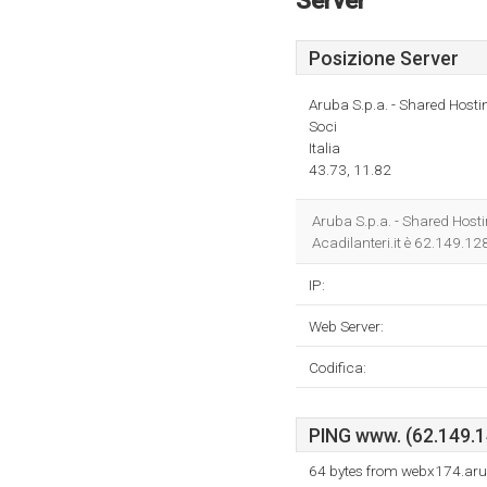
Server
Posizione Server
Aruba S.p.a. - Shared Hosti
Soci
Italia
43.73, 11.82
Aruba S.p.a. - Shared Hostin
Acadilanteri.it è 62.149.1
IP:
Web Server:
Codifica:
PING www. (62.149.14
64 bytes from webx174.aru