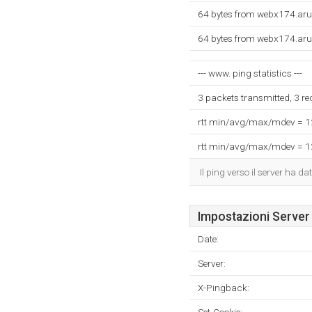
64 bytes from webx174.aru
64 bytes from webx174.aru
--- www. ping statistics ---
3 packets transmitted, 3 r
rtt min/avg/max/mdev = 
rtt min/avg/max/mdev = 
Il ping verso il server ha 
Impostazioni Server
Date:
Server:
X-Pingback: