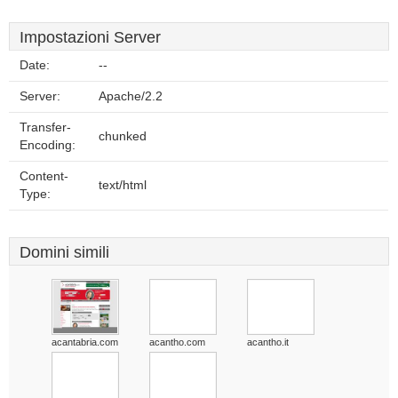
Impostazioni Server
Date:
--
Server:
Apache/2.2
Transfer-
chunked
Encoding:
Content-
text/html
Type:
Domini simili
acantabria.com
acantho.com
acantho.it