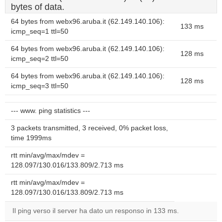
bytes of data.
64 bytes from webx96.aruba.it (62.149.140.106):
133 ms
icmp_seq=1 ttl=50
64 bytes from webx96.aruba.it (62.149.140.106):
128 ms
icmp_seq=2 ttl=50
64 bytes from webx96.aruba.it (62.149.140.106):
128 ms
icmp_seq=3 ttl=50
--- www. ping statistics ---
3 packets transmitted, 3 received, 0% packet loss,
time 1999ms
rtt min/avg/max/mdev =
128.097/130.016/133.809/2.713 ms
rtt min/avg/max/mdev =
128.097/130.016/133.809/2.713 ms
Il ping verso il server ha dato un responso in 133 ms.