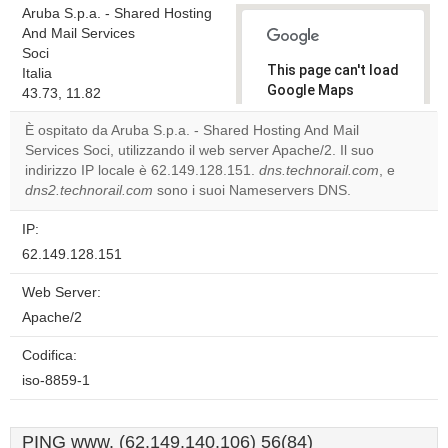
Aruba S.p.a. - Shared Hosting
And Mail Services
Soci
This page can't load
Italia
Google Maps
43.73, 11.82
correctly.
È ospitato da Aruba S.p.a. - Shared Hosting And Mail
Services Soci, utilizzando il web server Apache/2. Il suo
Do you
OK
indirizzo IP locale è 62.149.128.151.
dns.technorail.com
own this
, e
website?
dns2.technorail.com
sono i suoi Nameservers DNS.
IP:
62.149.128.151
Web Server:
Apache/2
Codifica:
iso-8859-1
PING www. (62.149.140.106) 56(84)