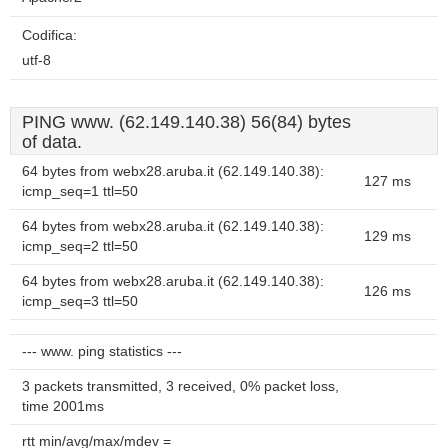
Codifica:
utf-8
PING www. (62.149.140.38) 56(84) bytes
of data.
64 bytes from webx28.aruba.it (62.149.140.38):
127 ms
icmp_seq=1 ttl=50
64 bytes from webx28.aruba.it (62.149.140.38):
129 ms
icmp_seq=2 ttl=50
64 bytes from webx28.aruba.it (62.149.140.38):
126 ms
icmp_seq=3 ttl=50
--- www. ping statistics ---
3 packets transmitted, 3 received, 0% packet loss,
time 2001ms
rtt min/avg/max/mdev =