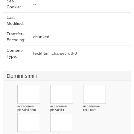
Set-
--
Cookie:
Last-
--
Modified:
Transfer-
chunked
Encoding:
Content-
text/html; charset=utf-8
Type:
Domini simili
accademia-
accademia-
accademia-
pizzaioli.com
pizzaioli.it
reiki.com