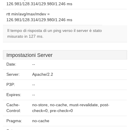
126.981/128.314/129.980/1.246 ms
rtt min/avg/max/mdev =
126.981/128.314/129.980/1.246 ms
Il tempo di risposta di un ping verso il server è stato
misurato in 127 ms.
Impostazioni Server
Date:
--
Server:
Apache/2.2
P3P:
--
Expires:
--
Cache-
no-store, no-cache, must-revalidate, post-
Control:
check=0, pre-check=0
Pragma:
no-cache