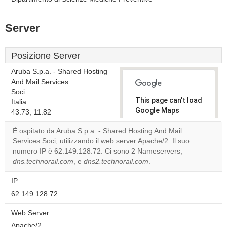
Server
Posizione Server
Aruba S.p.a. - Shared Hosting
And Mail Services
Soci
This page can't load
Italia
Google Maps
43.73, 11.82
correctly.
È ospitato da Aruba S.p.a. - Shared Hosting And Mail
Services Soci, utilizzando il web server Apache/2. Il suo
Do you
OK
numero IP è 62.149.128.72. Ci sono 2 Nameservers,
own this
website?
dns.technorail.com
, e
dns2.technorail.com
.
IP:
62.149.128.72
Web Server:
Apache/2