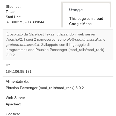
Slicehost
Texas
Stati Uniti
This page can't load
37.300275, -93.339844
Google Maps
correctly.
È ospitato da Slicehost Texas, utilizzando il web server
Apache/2. I suoi 2 nameserver sono
elettrone.dns.tiscali.it
, e
Do you
OK
protone.dns.tiscali.it
. Sviluppato con il linguaggio di
own this
website?
programmazione Phusion Passenger (mod_rails/mod_rack)
3.0.2.
IP:
184.106.95.191
Alimentato da:
Phusion Passenger (mod_rails/mod_rack) 3.0.2
Web Server:
Apache/2
Codifica: