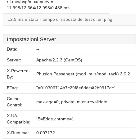
rtt min/avg/max/mdev =
11.998/12.664/12.998/0.488 ms
12.9 ms è stato il tempo di risposta del test di un ping.
Impostazioni Server
Date:
--
Server:
Apache/2.2.3 (CentOS)
X-Powered-
Phusion Passenger (mod_rails/mod_rack) 3.0.2
By:
ETag:
"a010306714b7c29f8e6ddc4f2b9917dc"
Cache-
max-age=0, private, must-revalidate
Control:
X-UA-
IE=Edge,chrome=1
Compatible:
X-Runtime:
0.007172