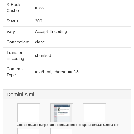
X-Rack-
miss
Cache:
Status:
200
Vary:
Accept-Encoding
Connection:
close
Transfer-
chunked
Encoding:
Content-
text/html; charset=utf-8
Type:
Domini simili
accademiaaldobargero.it
accademiaaldomoro.org
accademiaaleramica.com