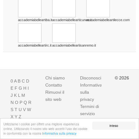
accademiabelleartiba.it
accademiabellearticuneo.it
accademiabelleartilecce.com
accademiabelleartirc.it
accademiabelleartisanremo.it
Chi siamo
Disconoscimento
© 2026
0
A
B
C
D
Contatto
Informativa
E
F
G
H
I
Rimuovi il
sulla
J
K
L
M
sito web
privacy
N
O
P
Q
R
Termini di
S
T
U
V
W
servizio
X
Y
Z
Utilizziamo i cookie per offrirti una migliore esperienza
inteso
online. Utilizzando il nostro sito web accetti l'uso dei cookie
in conformità con la nostra
Informativa sulla privacy