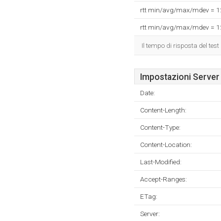
rtt min/avg/max/mdev = 
rtt min/avg/max/mdev = 
Il tempo di risposta del test
Impostazioni Server
Date:
Content-Length:
Content-Type:
Content-Location:
Last-Modified:
Accept-Ranges:
ETag:
Server: