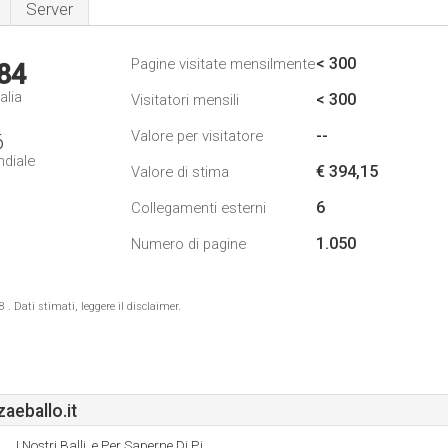
Server
< 300
Pagine visitate mensilmente
84
alia
< 300
Visitatori mensili
--
Valore per visitatore
6
ndiale
€ 394,15
Valore di stima
6
Collegamenti esterni
1.050
Numero di pagine
 Dati stimati, leggere il disclaimer.
eballo.it
I Nostri Balli, e Per Saperne Di Pi.