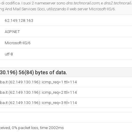
Do you own this website?
 di codifica. I suoi 2 nameserver sono
dns.technorail.com
, e
dns2.technorail
ng And Mail Services Soci, utilizzando il web server Microsoft-IIS/6.
62.149.128.163
ASP.NET
Microsoft-IIS/6
utf-8
0.196) 56(84) bytes of data.
ba.it (62.149.130.196): icmp_req=1 ttl=114
ba.it (62.149.130.196): icmp_req=2 ttl=114
ba.it (62.149.130.196): icmp_req=3 ttl=114
eceived, 0% packet loss, time 2002ms