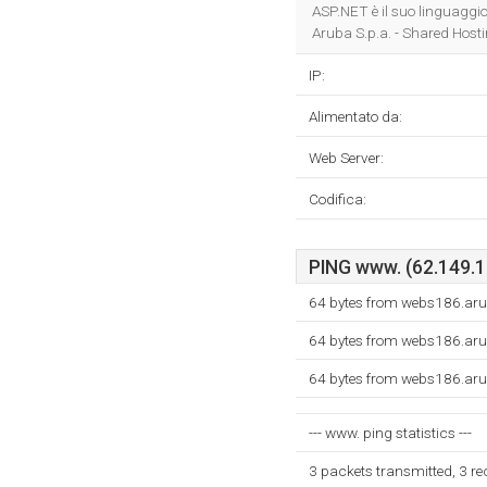
ASP.NET è il suo linguaggio
Aruba S.p.a. - Shared Hosti
IP:
Alimentato da:
Web Server:
Codifica:
PING www. (62.149.13
64 bytes from webs186.aru
64 bytes from webs186.aru
64 bytes from webs186.aru
--- www. ping statistics ---
3 packets transmitted, 3 r