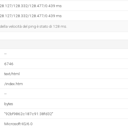
128.127/128.332/128.477/0.439 ms
128.127/128.332/128.477/0.439 ms
 della velocità del ping è stato di 128 ms.
--
6746
text/html
/index.htm
--
bytes
"92bf9862c187c91:38fd32"
Microsoft-IIS/6.0