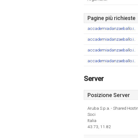
Pagine più richieste
accademiadanzaeballo.i..
accademiadanzaeballo.i..
accademiadanzaeballo.i..
accademiadanzaeballo.i..
Server
Posizione Server
Aruba S.p.a. - Shared Hosti
Soci
Italia
43.73, 11.82