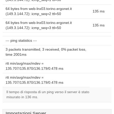
64 bytes from web-lnx03.torino.ergonet.it
135 ms
(149.3.144.72): icmp_seq=2 ttl=50
64 bytes from web-lnx03.torino.ergonet.it
135 ms
(149.3.144.72): icmp_seq=3 ttl=50
--- ping statistics ---
3 packets transmitted, 3 received, 0% packet loss,
time 2001ms
rtt min/avg/max/mdev =
135.707/135.870/136.179/0.478 ms
rtt min/avg/max/mdev =
135.707/135.870/136.179/0.478 ms
Il tempo di risposta di un ping verso il server è stato
misurato in 136 ms.
Impostazioni Server