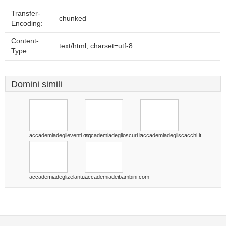
Transfer-
chunked
Encoding:
Content-
text/html; charset=utf-8
Type:
Domini simili
accademiadeglieventi.org
accademiadeglioscuri.it
accademiadegliscacchi.it
accademiadeglizelanti.it
accademiadeibambini.com