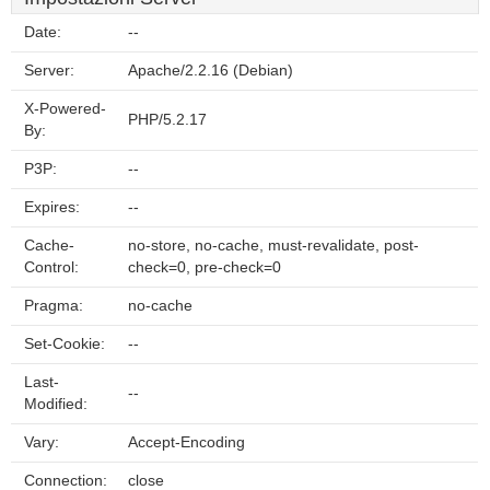
Date:
--
Server:
Apache/2.2.16 (Debian)
X-Powered-
PHP/5.2.17
By:
P3P:
--
Expires:
--
Cache-
no-store, no-cache, must-revalidate, post-
Control:
check=0, pre-check=0
Pragma:
no-cache
Set-Cookie:
--
Last-
--
Modified:
Vary:
Accept-Encoding
Connection:
close