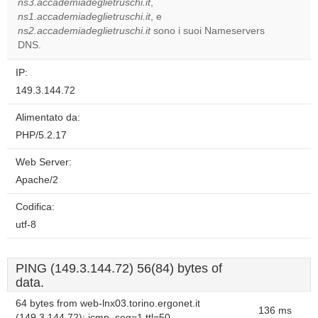
ns3.accademiadeglietruschi.it
,
ns1.accademiadeglietruschi.it
, e
ns2.accademiadeglietruschi.it
sono i suoi Nameservers
DNS.
IP:
149.3.144.72
Alimentato da:
PHP/5.2.17
Web Server:
Apache/2
Codifica:
utf-8
PING (149.3.144.72) 56(84) bytes of
data.
64 bytes from web-lnx03.torino.ergonet.it
136 ms
(149.3.144.72): icmp_seq=1 ttl=50