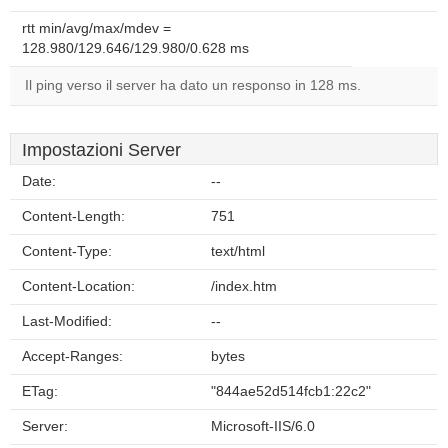
rtt min/avg/max/mdev =
128.980/129.646/129.980/0.628 ms
Il ping verso il server ha dato un responso in 128 ms.
Impostazioni Server
Date:
--
Content-Length:
751
Content-Type:
text/html
Content-Location:
/index.htm
Last-Modified:
--
Accept-Ranges:
bytes
ETag:
"844ae52d514fcb1:22c2"
Server:
Microsoft-IIS/6.0