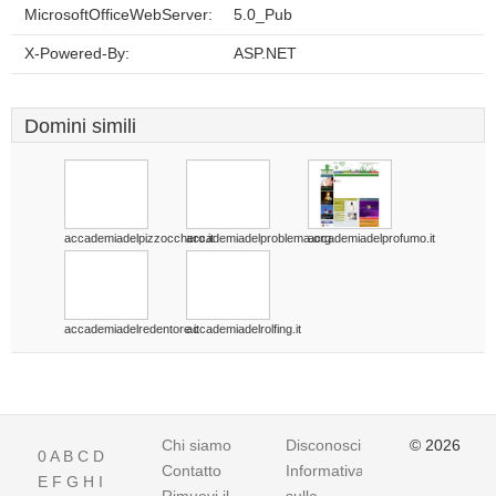
MicrosoftOfficeWebServer:
5.0_Pub
X-Powered-By:
ASP.NET
Domini simili
accademiadelpizzocchero.it
accademiadelproblema.org
accademiadelprofumo.it
accademiadelredentore.it
accademiadelrolfing.it
Chi siamo
Disconoscimento
© 2026
0
A
B
C
D
Contatto
Informativa
E
F
G
H
I