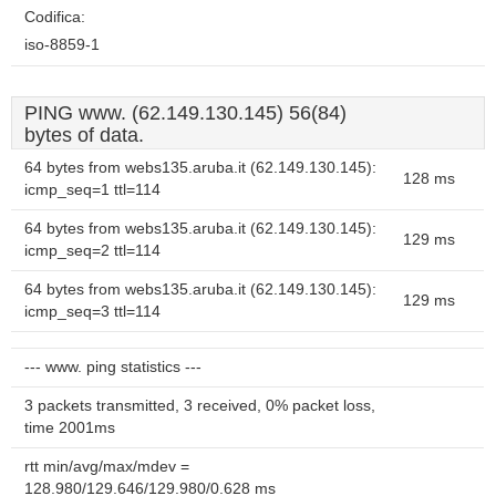
Codifica:
iso-8859-1
PING www. (62.149.130.145) 56(84)
bytes of data.
64 bytes from webs135.aruba.it (62.149.130.145):
128 ms
icmp_seq=1 ttl=114
64 bytes from webs135.aruba.it (62.149.130.145):
129 ms
icmp_seq=2 ttl=114
64 bytes from webs135.aruba.it (62.149.130.145):
129 ms
icmp_seq=3 ttl=114
--- www. ping statistics ---
3 packets transmitted, 3 received, 0% packet loss,
time 2001ms
rtt min/avg/max/mdev =
128.980/129.646/129.980/0.628 ms