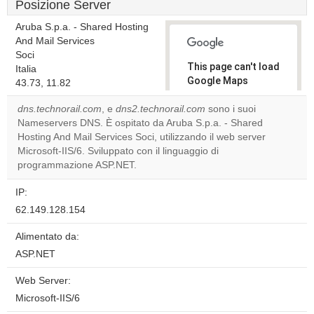
Posizione Server
Aruba S.p.a. - Shared Hosting
And Mail Services
Soci
This page can't load
Italia
Google Maps
43.73, 11.82
correctly.
dns.technorail.com
, e
dns2.technorail.com
sono i suoi
Nameservers DNS. È ospitato da Aruba S.p.a. - Shared
Do you
OK
Hosting And Mail Services Soci, utilizzando il web server
own this
website?
Microsoft-IIS/6. Sviluppato con il linguaggio di
programmazione ASP.NET.
IP:
62.149.128.154
Alimentato da:
ASP.NET
Web Server:
Microsoft-IIS/6