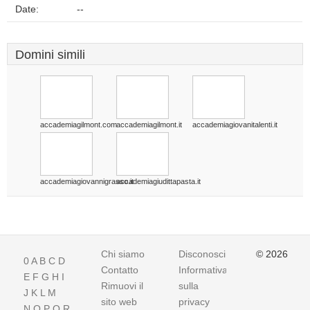
Date:
--
Domini simili
accademiagilmont.com
accademiagilmont.it
accademiagiovanitalenti.it
accademiagiovannigrasso.it
accademiagiudittapasta.it
Chi siamo
Disconoscimento
© 2026
0
A
B
C
D
Contatto
Informativa
E
F
G
H
I
Rimuovi il
sulla
J
K
L
M
sito web
privacy
N
O
P
Q
R