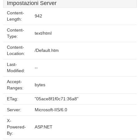
Impostazioni Server
Content-
942
Length:
Content-
text/html
Type:
Content-
/Default.htm
Location:
Last-
--
Modified:
Accept-
bytes
Ranges:
ETag:
"05ace8f1f0c71:36a8"
Server:
Microsoft-IIS/6.0
X-
Powered-
ASP.NET
By: