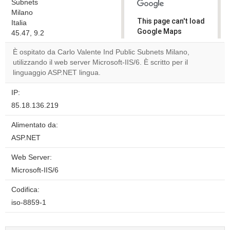
Subnets
Milano
This page can't load
Italia
Google Maps
45.47, 9.2
correctly.
È ospitato da Carlo Valente Ind Public Subnets Milano,
utilizzando il web server Microsoft-IIS/6. È scritto per il
Do you
OK
linguaggio ASP.NET lingua.
own this
website?
IP:
85.18.136.219
Alimentato da:
ASP.NET
Web Server:
Microsoft-IIS/6
Codifica:
iso-8859-1