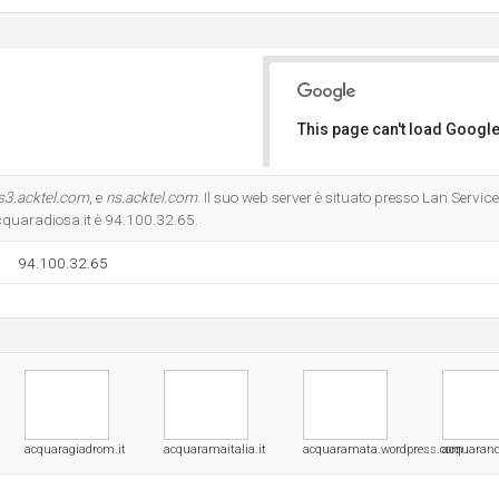
This page can't load Google
Do you own this website?
s3.acktel.com
, e
ns.acktel.com
. Il suo web server è situato presso Lan Servi
Acquaradiosa.it è 94.100.32.65.
94.100.32.65
acquaragiadrom.it
acquaramaitalia.it
acquaramata.wordpress.com
acquarand