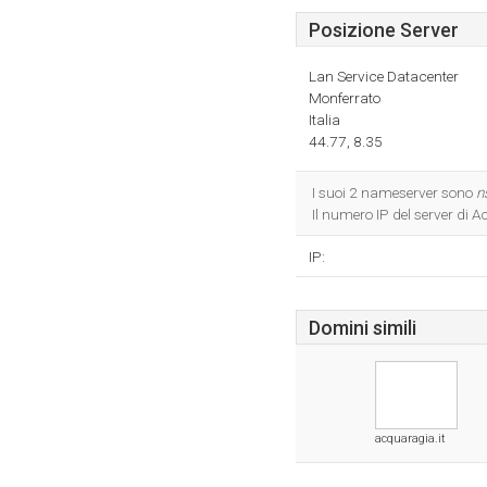
Posizione Server
Lan Service Datacenter
Monferrato
Italia
44.77, 8.35
I suoi 2 nameserver sono
n
Il numero IP del server di 
IP:
Domini simili
acquaragia.it