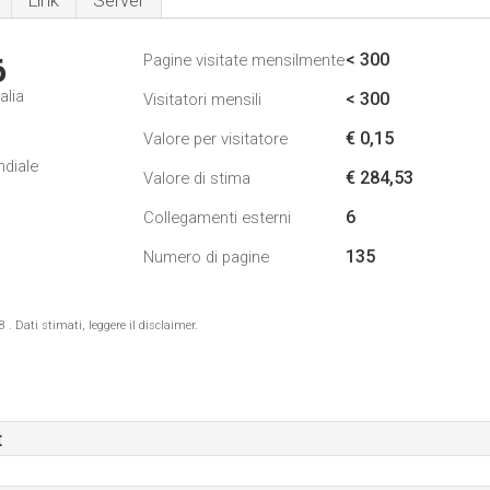
Link
Server
< 300
Pagine visitate mensilmente
6
alia
< 300
Visitatori mensili
€ 0,15
Valore per visitatore
ndiale
€ 284,53
Valore di stima
6
Collegamenti esterni
135
Numero di pagine
 Dati stimati, leggere il disclaimer.
t