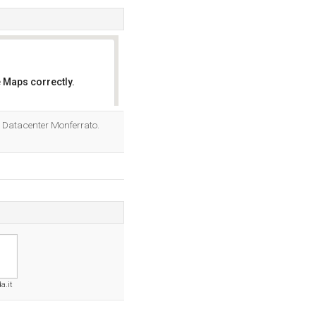
 Maps correctly.
OK
ce Datacenter Monferrato.
a.it