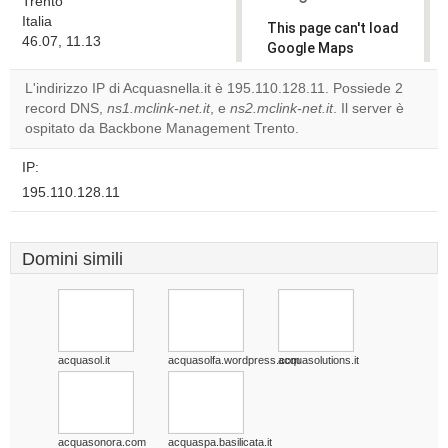
Trento
Italia
This page can't load
46.07, 11.13
Google Maps
correctly.
L'indirizzo IP di Acquasnella.it è 195.110.128.11. Possiede 2
record DNS,
ns1.mclink-net.it
, e
ns2.mclink-net.it
. Il server è
Do you
OK
ospitato da Backbone Management Trento.
own this
website?
IP:
195.110.128.11
Domini simili
acquasol.it
acquasolfa.wordpress.com
acquasolutions.it
acquasonora.com
acquaspa.basilicata.it