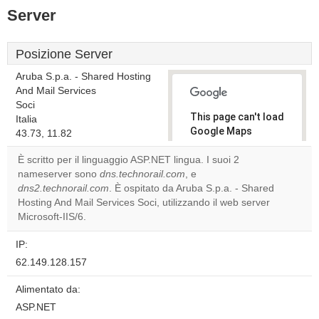
Server
Posizione Server
Aruba S.p.a. - Shared Hosting
And Mail Services
Soci
This page can't load
Italia
Google Maps
43.73, 11.82
correctly.
È scritto per il linguaggio ASP.NET lingua. I suoi 2
nameserver sono
dns.technorail.com
, e
Do you
OK
dns2.technorail.com
. È ospitato da Aruba S.p.a. - Shared
own this
website?
Hosting And Mail Services Soci, utilizzando il web server
Microsoft-IIS/6.
IP:
62.149.128.157
Alimentato da:
ASP.NET