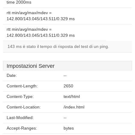
time 2000ms
rtt min/avg/max/mdev =
142.800/143.045/143.511/0.329 ms
rtt min/avg/max/mdev =
142.800/143.045/143.511/0.329 ms
143 ms è stato il tempo di risposta del test di un ping.
Impostazioni Server
Date:
--
Content-Length:
2650
Content-Type:
text/html
Content-Location:
/index.html
Last-Modified:
--
Accept-Ranges:
bytes