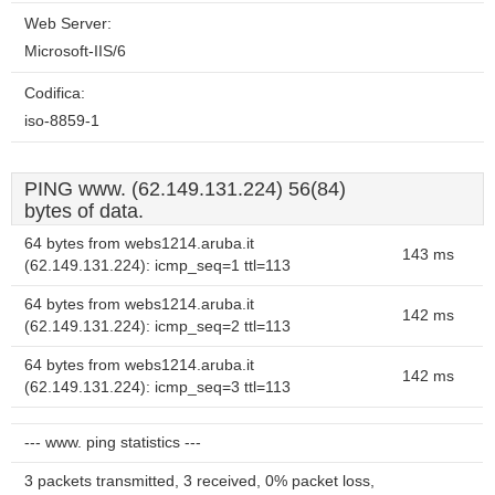
Web Server:
Microsoft-IIS/6
Codifica:
iso-8859-1
PING www. (62.149.131.224) 56(84)
bytes of data.
64 bytes from webs1214.aruba.it
143 ms
(62.149.131.224): icmp_seq=1 ttl=113
64 bytes from webs1214.aruba.it
142 ms
(62.149.131.224): icmp_seq=2 ttl=113
64 bytes from webs1214.aruba.it
142 ms
(62.149.131.224): icmp_seq=3 ttl=113
--- www. ping statistics ---
3 packets transmitted, 3 received, 0% packet loss,