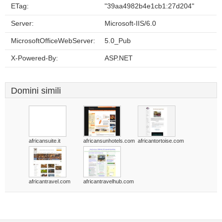
ETag:
"39aa4982b4e1cb1:27d204"
Server:
Microsoft-IIS/6.0
MicrosoftOfficeWebServer:
5.0_Pub
X-Powered-By:
ASP.NET
Domini simili
africansuite.it
africansunhotels.com
africantortoise.com
africantravel.com
africantravelhub.com