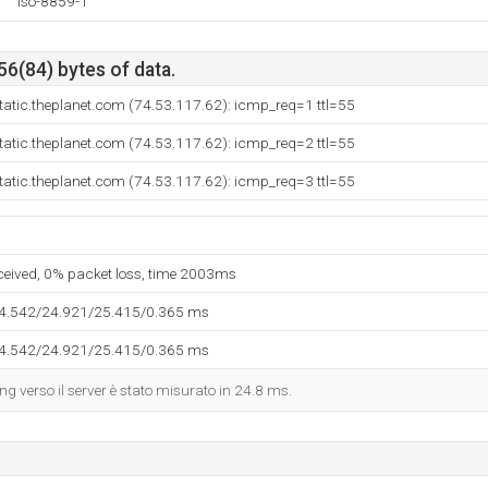
iso-8859-1
56(84) bytes of data.
tatic.theplanet.com (74.53.117.62): icmp_req=1 ttl=55
tatic.theplanet.com (74.53.117.62): icmp_req=2 ttl=55
tatic.theplanet.com (74.53.117.62): icmp_req=3 ttl=55
eceived, 0% packet loss, time 2003ms
24.542/24.921/25.415/0.365 ms
24.542/24.921/25.415/0.365 ms
ing verso il server è stato misurato in 24.8 ms.