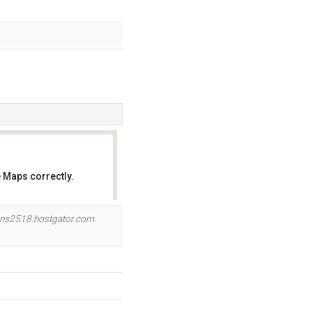
 Maps correctly.
OK
ns2518.hostgator.com
.