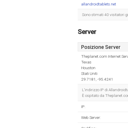
allandroidtablets.net
Sono stimati 40 visitatori g
Server
Posizione Server
Theplanet.com Internet Serv
Texas
Houston
Stati Uniti
29.7181, -95.4241
L'indirizzo IP di Allandroi
È ospitato da Theplanet.com
IP:
Web Server: