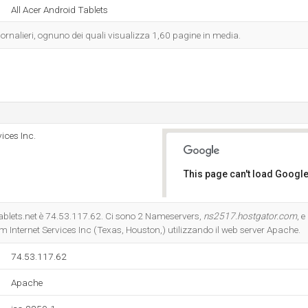
All Acer Android Tablets
iornalieri, ognuno dei quali visualizza 1,60 pagine in media.
ices Inc.
This page can't load Google
Do you own this website?
dtablets.net è 74.53.117.62. Ci sono 2 Nameservers,
ns2517.hostgator.com
, e
 Internet Services Inc (Texas, Houston,) utilizzando il web server Apache.
74.53.117.62
Apache