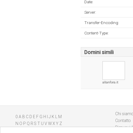
Date:
Server:
Transfer-Encoding:
Content-Type:
Domini simili
allanfora.it
Chi siam
0
A
B
C
D
E
F
G
H
I
J
K
L
M
Contatto
N
O
P
Q
R
S
T
U
V
W
X
Y
Z
Rimuovi il