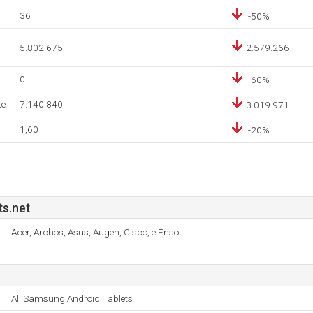
36
-50%
5.802.675
2.579.266
0
-60%
te
7.140.840
3.019.971
1,60
-20%
ts.net
Acer, Archos, Asus, Augen, Cisco, e Enso.
All Samsung Android Tablets