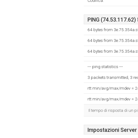
Codifica:
PING (74.53.117.62) 
64 bytes from 3e.75.354a.s
64 bytes from 3e.75.354a.s
64 bytes from 3e.75.354a.s
--- ping statistics ---
3 packets transmitted, 3 r
rtt min/avg/max/mdev = 
rtt min/avg/max/mdev = 
Il tempo di risposta di un p
Impostazioni Server