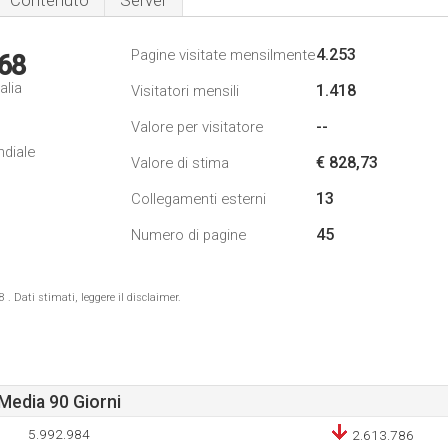
Contenuto
Server
4.253
Pagine visitate mensilmente
68
alia
1.418
Visitatori mensili
--
Valore per visitatore
ndiale
€ 828,73
Valore di stima
13
Collegamenti esterni
45
Numero di pagine
 Dati stimati, leggere il disclaimer.
Media 90 Giorni
5.992.984
2.613.786