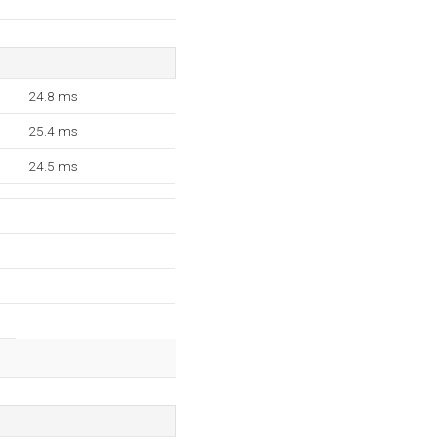
24.8 ms
25.4 ms
24.5 ms