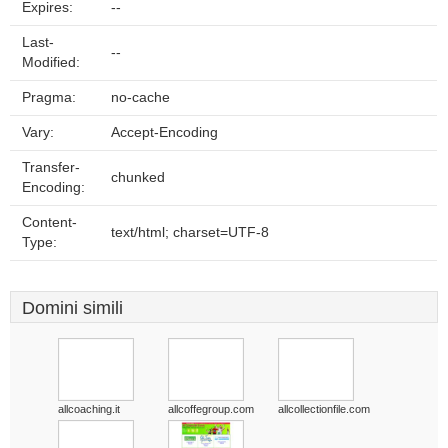
Expires:
--
Last-
--
Modified:
Pragma:
no-cache
Vary:
Accept-Encoding
Transfer-
chunked
Encoding:
Content-
text/html; charset=UTF-8
Type:
Domini simili
allcoaching.it
allcoffegroup.com
allcollectionfile.com