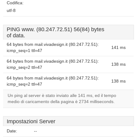
Codifica:
utf-8
PING www. (80.247.72.51) 56(84) bytes
of data.
64 bytes from mail.vivadesign.it (80.247.72.51):
141 ms
icmp_seq=1 ttl=47
64 bytes from mail.vivadesign.it (80.247.72.51):
138 ms
icmp_seq=2 ttl=47
64 bytes from mail.vivadesign.it (80.247.72.51):
138 ms
icmp_seq=2 ttl=47
Un ping al server è stato inviato alle 141 ms, ed il tempo
medio di caricamento della pagina è 2734 milliseconds.
Impostazioni Server
Date:
--