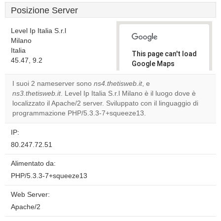
Posizione Server
Level Ip Italia S.r.l
Milano
Italia
This page can't load
45.47, 9.2
Google Maps
correctly.
I suoi 2 nameserver sono
ns4.thetisweb.it
, e
ns3.thetisweb.it
. Level Ip Italia S.r.l Milano è il luogo dove è
Do you
OK
localizzato il Apache/2 server. Sviluppato con il linguaggio di
own this
website?
programmazione PHP/5.3.3-7+squeeze13.
IP:
80.247.72.51
Alimentato da:
PHP/5.3.3-7+squeeze13
Web Server:
Apache/2