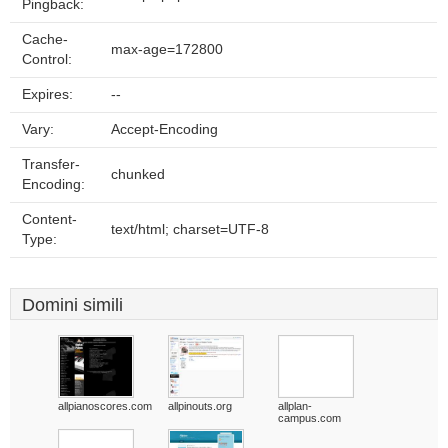
Pingback:
Cache-
max-age=172800
Control:
Expires:
--
Vary:
Accept-Encoding
Transfer-
chunked
Encoding:
Content-
text/html; charset=UTF-8
Type:
Domini simili
allpianoscores.com
allpinouts.org
allplan-
campus.com