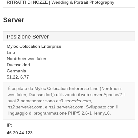
RITRATTI DI NOZZE | Wedding & Portrait Photography
Server
Posizione Server
Myloc Colocation Enterprise
Line
Nordrhein-westfalen
Duesseldorf
This page can't load
Germania
Google Maps
51.22, 6.77
correctly.
È ospitato da Myloc Colocation Enterprise Line (Nordrhein-
Do you
westfalen, Duesseldorf,) utilizzando il web server Apache/2. I
OK
own this
suoi 3 nameserver sono
ns3.serverlet.com
,
website?
ns2.serverlet.com
, e
ns1.serverlet.com
. Sviluppato con il
linguaggio di programmazione PHP/5.2.6-1+lenny16.
IP:
46.20.44.123