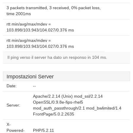
3 packets transmitted, 3 received, 0% packet loss,
time 2001ms
rtt min/avg/max/mdev =
103.898/103.943/104.027/0.376 ms
rtt min/avg/max/mdev =
103.898/103.943/104.027/0.376 ms
Il ping verso il server ha dato un responso in 104 ms.
Impostazioni Server
Date:
--
Apache/2.2.14 (Unix) mod_ssl/2.2.14
OpenSSL/0.9.8e-fips-rhel5
Server:
mod_auth_passthrough/2.1 mod_bwlimited/1.4
FrontPage/5.0.2.2635
X-
Powered-
PHP/5.2.11