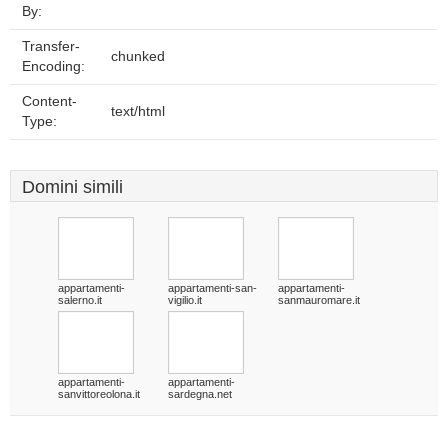
By:
Transfer-
chunked
Encoding:
Content-
text/html
Type:
Domini simili
appartamenti-
appartamenti-san-
appartamenti-
salerno.it
vigilio.it
sanmauromare.it
appartamenti-
appartamenti-
sanvittoreolona.it
sardegna.net