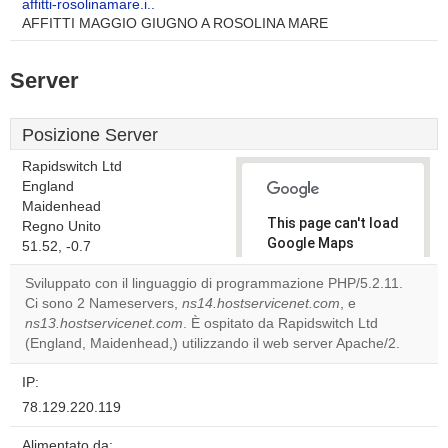
affitti-rosolinamare.i..
AFFITTI MAGGIO GIUGNO A ROSOLINA MARE
Server
Posizione Server
Rapidswitch Ltd
England
Maidenhead
This page can't load
Regno Unito
Google Maps
51.52, -0.7
correctly.
Sviluppato con il linguaggio di programmazione PHP/5.2.11.
Ci sono 2 Nameservers,
ns14.hostservicenet.com
, e
Do you
OK
ns13.hostservicenet.com
. È ospitato da Rapidswitch Ltd
own this
website?
(England, Maidenhead,) utilizzando il web server Apache/2.
IP:
78.129.220.119
Alimentato da: