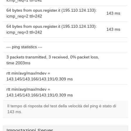
icmp_req=1 ttl=242
64 bytes from opus.register.it (195.110.124.133):
143 ms
icmp_req=2 ttl=242
64 bytes from opus.register.it (195.110.124.133):
143 ms
icmp_req=3 ttl=242
--- ping statistics ---
3 packets transmitted, 3 received, 0% packet loss,
time 2003ms
rtt min/avg/max/mdev =
143.145/143.166/143.191/0.309 ms
rtt min/avg/max/mdev =
143.145/143.166/143.191/0.309 ms
Il tempo di risposta del test della velocità del ping è stato di
143 ms.
Impostazioni Server