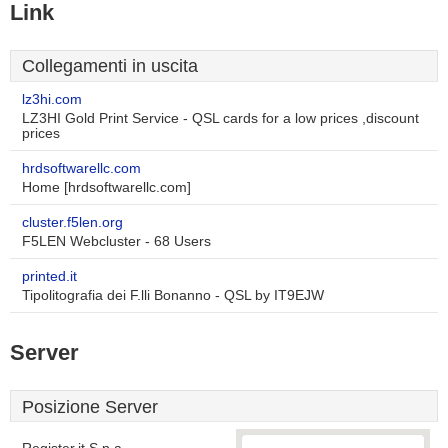
Link
Collegamenti in uscita
lz3hi.com
LZ3HI Gold Print Service - QSL cards for a low prices ,discount
prices
hrdsoftwarellc.com
Home [hrdsoftwarellc.com]
cluster.f5len.org
F5LEN Webcluster - 68 Users
printed.it
Tipolitografia dei F.lli Bonanno - QSL by IT9EJW
Server
Posizione Server