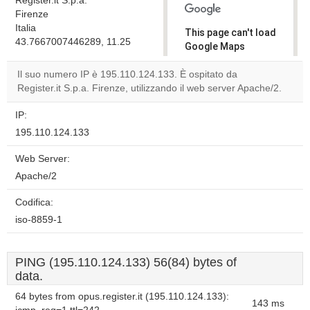
Register.it S.p.a.
Firenze
Italia
This page can't load
43.7667007446289, 11.25
Google Maps
correctly.
Il suo numero IP è 195.110.124.133. È ospitato da
Register.it S.p.a. Firenze, utilizzando il web server Apache/2.
Do you
OK
own this
website?
IP:
195.110.124.133
Web Server:
Apache/2
Codifica:
iso-8859-1
PING (195.110.124.133) 56(84) bytes of
data.
64 bytes from opus.register.it (195.110.124.133):
143 ms