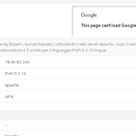
This page can't load Google
Do you own this website?
ne Ag (Bayern, Gunzenhausen,) utilizzando il web server Apache. I suoi 2 n
ebsolutions.it
. È scritto per il linguaggio PHP/5.2.10 lingua.
78.46.83.245
PHP/5.2.10
Apache
utf-8
--