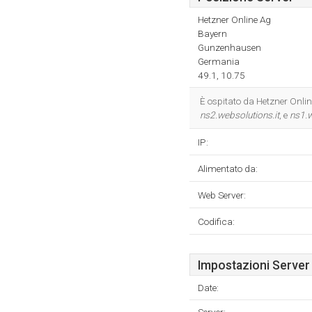
Hetzner Online Ag
Bayern
Gunzenhausen
Germania
49.1, 10.75
È ospitato da Hetzner Onli
ns2.websolutions.it
, e
ns1.w
IP:
Alimentato da:
Web Server:
Codifica:
Impostazioni Server
Date: