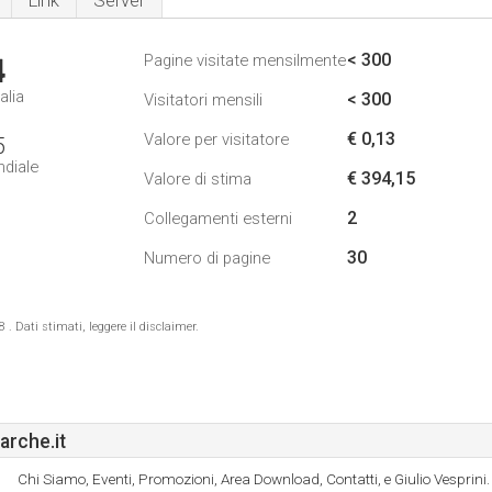
Link
Server
< 300
Pagine visitate mensilmente
4
alia
< 300
Visitatori mensili
€ 0,13
Valore per visitatore
5
ndiale
€ 394,15
Valore di stima
2
Collegamenti esterni
30
Numero di pagine
 Dati stimati, leggere il disclaimer.
rche.it
Chi Siamo, Eventi, Promozioni, Area Download, Contatti, e Giulio Vesprini.