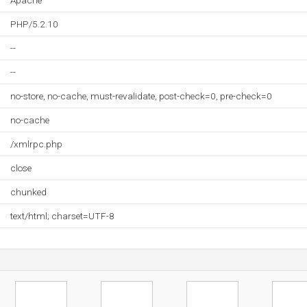
Apache
PHP/5.2.10
--
--
no-store, no-cache, must-revalidate, post-check=0, pre-check=0
no-cache
/xmlrpc.php
close
chunked
text/html; charset=UTF-8