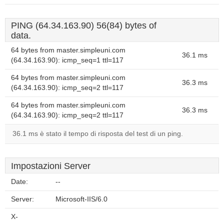
PING (64.34.163.90) 56(84) bytes of
data.
64 bytes from master.simpleuni.com
36.1 ms
(64.34.163.90): icmp_seq=1 ttl=117
64 bytes from master.simpleuni.com
36.3 ms
(64.34.163.90): icmp_seq=2 ttl=117
64 bytes from master.simpleuni.com
36.3 ms
(64.34.163.90): icmp_seq=2 ttl=117
36.1 ms è stato il tempo di risposta del test di un ping.
Impostazioni Server
Date:
--
Server:
Microsoft-IIS/6.0
X-