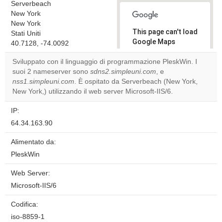
Serverbeach
New York
New York
This page can't load
Stati Uniti
Google Maps
40.7128, -74.0092
correctly.
Sviluppato con il linguaggio di programmazione PleskWin. I
suoi 2 nameserver sono
sdns2.simpleuni.com
, e
Do you
OK
nss1.simpleuni.com
. È ospitato da Serverbeach (New York,
own this
website?
New York,) utilizzando il web server Microsoft-IIS/6.
IP:
64.34.163.90
Alimentato da:
PleskWin
Web Server:
Microsoft-IIS/6
Codifica:
iso-8859-1