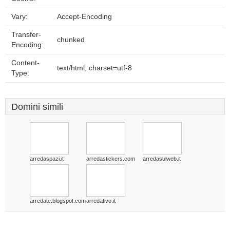
Vary:
Accept-Encoding
Transfer-
chunked
Encoding:
Content-
text/html; charset=utf-8
Type:
Domini simili
arredaspazi.it
arredastickers.com
arredasulweb.it
arredate.blogspot.com
arredativo.it