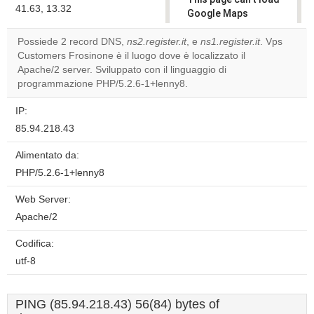
41.63, 13.32
Google Maps
correctly.
Possiede 2 record DNS,
ns2.register.it
, e
ns1.register.it
. Vps
Customers Frosinone è il luogo dove è localizzato il
Do you
OK
Apache/2 server. Sviluppato con il linguaggio di
own this
website?
programmazione PHP/5.2.6-1+lenny8.
IP:
85.94.218.43
Alimentato da:
PHP/5.2.6-1+lenny8
Web Server:
Apache/2
Codifica:
utf-8
PING (85.94.218.43) 56(84) bytes of