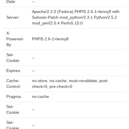
Date:
--
Apache/2.2.0 (Fedora) PHP/5.2.6-1+lenny8 with
Server:
Suhosin-Patch mod_python/3.3.1 Python/2.5.2
mod_perl/2.0.4 Perl/v5.10.0
X-
Powered-
PHP/5.2.6-1+lenny8
By:
Set-
--
Cookie:
Expires:
--
Cache-
no-store, no-cache, must-revalidate, post-
Control:
check=0, pre-check=0
Pragma:
no-cache
Set-
--
Cookie:
Set-
--
Cookie: