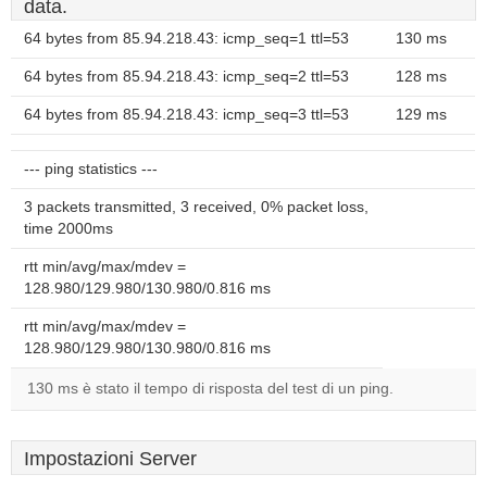
data.
64 bytes from 85.94.218.43: icmp_seq=1 ttl=53
130 ms
64 bytes from 85.94.218.43: icmp_seq=2 ttl=53
128 ms
64 bytes from 85.94.218.43: icmp_seq=3 ttl=53
129 ms
--- ping statistics ---
3 packets transmitted, 3 received, 0% packet loss,
time 2000ms
rtt min/avg/max/mdev =
128.980/129.980/130.980/0.816 ms
rtt min/avg/max/mdev =
128.980/129.980/130.980/0.816 ms
130 ms è stato il tempo di risposta del test di un ping.
Impostazioni Server