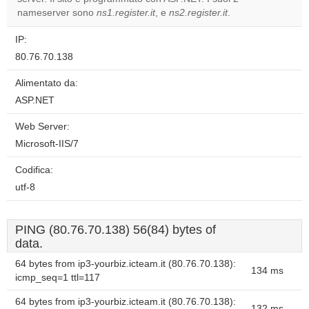
website?
nameserver sono
ns1.register.it
, e
ns2.register.it
.
IP:
80.76.70.138
Alimentato da:
ASP.NET
Web Server:
Microsoft-IIS/7
Codifica:
utf-8
PING (80.76.70.138) 56(84) bytes of
data.
64 bytes from ip3-yourbiz.icteam.it (80.76.70.138):
134 ms
icmp_seq=1 ttl=117
64 bytes from ip3-yourbiz.icteam.it (80.76.70.138):
132 ms