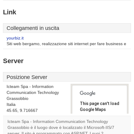
Link
Collegamenti in uscita
yourbiz.it
Siti web bergamo, realizzazione siti internet per fare business e
Server
Posizione Server
Icteam Spa - Information
Communication Technology
Grassobbio
This page can't load
Italia
Google Maps
45.65, 9.716667
correctly.
Icteam Spa - Information Communication Technology
Grassobbio è il luogo dove è localizzato il Microsoft-IIS/7
Do you
OK
server. Il sito è programmato con ASP.NET. I suoi 2
own this