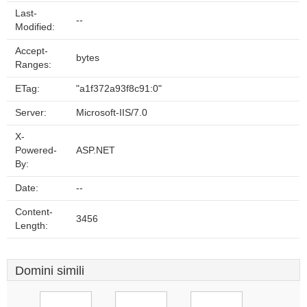
Last-
--
Modified:
Accept-
bytes
Ranges:
ETag:
"a1f372a93f8c91:0"
Server:
Microsoft-IIS/7.0
X-
Powered-
ASP.NET
By:
Date:
--
Content-
3456
Length:
Domini simili