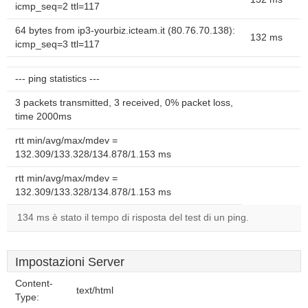
icmp_seq=2 ttl=117
64 bytes from ip3-yourbiz.icteam.it (80.76.70.138):
132 ms
icmp_seq=3 ttl=117
--- ping statistics ---
3 packets transmitted, 3 received, 0% packet loss,
time 2000ms
rtt min/avg/max/mdev =
132.309/133.328/134.878/1.153 ms
rtt min/avg/max/mdev =
132.309/133.328/134.878/1.153 ms
134 ms è stato il tempo di risposta del test di un ping.
Impostazioni Server
Content-
text/html
Type: