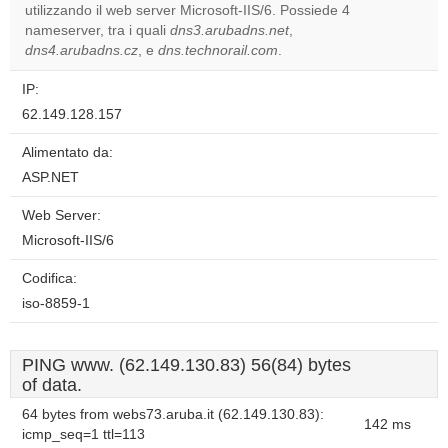
OK
utilizzando il web server Microsoft-IIS/6. Possiede 4
own this
website?
nameserver, tra i quali
dns3.arubadns.net
,
dns4.arubadns.cz
, e
dns.technorail.com
.
IP:
62.149.128.157
Alimentato da:
ASP.NET
Web Server:
Microsoft-IIS/6
Codifica:
iso-8859-1
PING www. (62.149.130.83) 56(84) bytes
of data.
64 bytes from webs73.aruba.it (62.149.130.83):
142 ms
icmp_seq=1 ttl=113