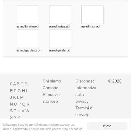
arrediforniture.it
arredifortuzzi.it
arredifrisina.it
arredigarden.com
arredigarden.it
Chi siamo
Disconoscimento
© 2026
0
A
B
C
D
Contatto
Informativa
E
F
G
H
I
Rimuovi il
sulla
J
K
L
M
sito web
privacy
N
O
P
Q
R
Termini di
S
T
U
V
W
servizio
X
Y
Z
Utilizziamo i cookie per offrirti una migliore esperienza
inteso
online. Utilizzando il nostro sito web accetti l'uso dei cookie