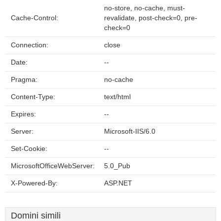
no-store, no-cache, must-
Cache-Control:
revalidate, post-check=0, pre-
check=0
Connection:
close
Date:
--
Pragma:
no-cache
Content-Type:
text/html
Expires:
--
Server:
Microsoft-IIS/6.0
Set-Cookie:
--
MicrosoftOfficeWebServer:
5.0_Pub
X-Powered-By:
ASP.NET
Domini simili