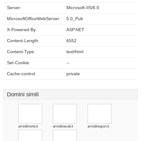
Server:
Microsoft-IIS/6.0
MicrosoftOfficeWebServer:
5.0_Pub
X-Powered-By:
ASP.NET
Content-Length:
6552
Content-Type:
text/html
Set-Cookie:
--
Cache-control:
private
Domini simili
arredimonti.it
arredinavali.it
arredinegozi.it