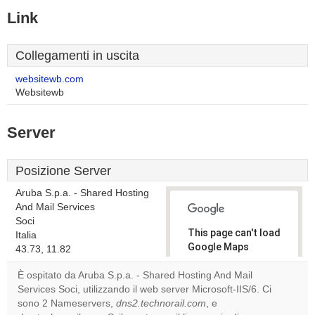
Link
Collegamenti in uscita
websitewb.com
Websitewb
Server
Posizione Server
Aruba S.p.a. - Shared Hosting
And Mail Services
Soci
This page can't load
Italia
Google Maps
43.73, 11.82
correctly.
È ospitato da Aruba S.p.a. - Shared Hosting And Mail
Services Soci, utilizzando il web server Microsoft-IIS/6. Ci
Do you
OK
sono 2 Nameservers,
dns2.technorail.com
own this
, e