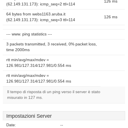
126 ms
(62.149.131.173): icmp_seq=2 ttl=114
64 bytes from webs1163.aruba.it
126 ms
(62.149.131.173): icmp_seq=3 ttl=114
--- www. ping statistics ---
3 packets transmitted, 3 received, 0% packet loss,
time 2000ms
rtt min/avg/max/mdev =
126.981/127.314/127.981/0.554 ms
rtt min/avg/max/mdev =
126.981/127.314/127.981/0.554 ms
Il tempo di risposta di un ping verso il server è stato
misurato in 127 ms.
Impostazioni Server
Date:
--