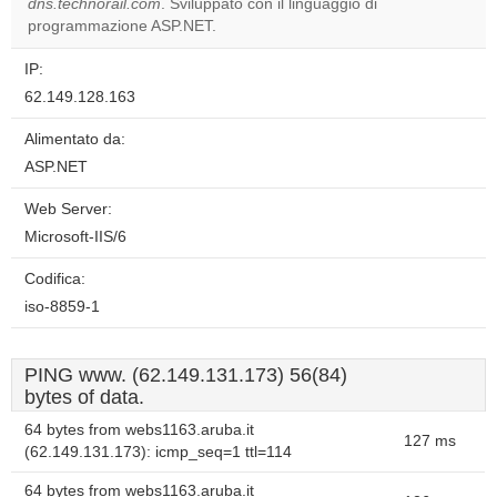
website?
dns.technorail.com
. Sviluppato con il linguaggio di
programmazione ASP.NET.
IP:
62.149.128.163
Alimentato da:
ASP.NET
Web Server:
Microsoft-IIS/6
Codifica:
iso-8859-1
PING www. (62.149.131.173) 56(84)
bytes of data.
64 bytes from webs1163.aruba.it
127 ms
(62.149.131.173): icmp_seq=1 ttl=114
64 bytes from webs1163.aruba.it