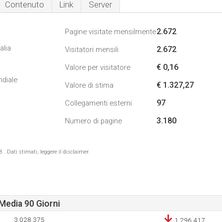
Contenuto
Link
Server
2.672
Pagine visitate mensilmente
alia
2.672
Visitatori mensili
€ 0,16
Valore per visitatore
ndiale
€ 1.327,27
Valore di stima
97
Collegamenti esterni
3.180
Numero di pagine
 Dati stimati, leggere il disclaimer.
Media 90 Giorni
3.028.375
1.296.417