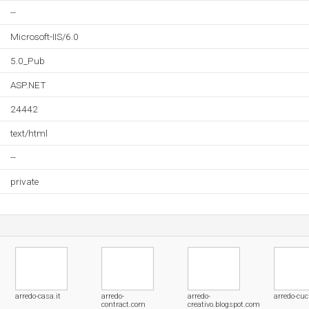
--
Microsoft-IIS/6.0
5.0_Pub
ASP.NET
24442
text/html
--
private
arredo-casa.it
arredo-
arredo-
arredo-cuc
contract.com
creativo.blogspot.com