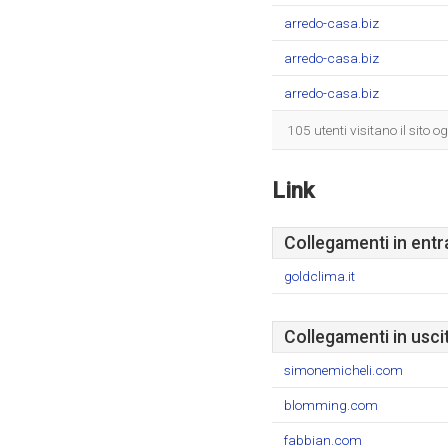
arredo-casa.biz
arredo-casa.biz
arredo-casa.biz
105 utenti visitano il sito 
Link
Collegamenti in entr
goldclima.it
Collegamenti in usci
simonemicheli.com
blomming.com
fabbian.com