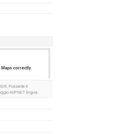
 Maps correctly.
OK
IIS/6. Possiede 4
guaggio ASP.NET lingua.