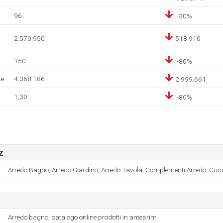
96
-30%
2.570.950
518.910
150
-80%
te
4.368.186
2.999.661
1,30
-80%
z
Arredo Bagno, Arredo Giardino, Arredo Tavola, Complementi Arredo, Cucin
Arredo bagno, catalogo online prodotti in anteprim