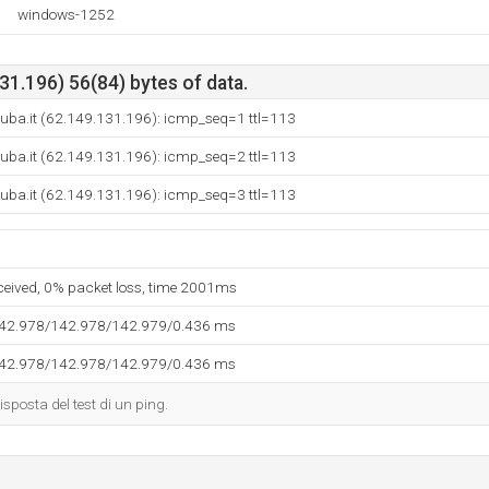
windows-1252
1.196) 56(84) bytes of data.
uba.it (62.149.131.196): icmp_seq=1 ttl=113
uba.it (62.149.131.196): icmp_seq=2 ttl=113
uba.it (62.149.131.196): icmp_seq=3 ttl=113
eceived, 0% packet loss, time 2001ms
142.978/142.978/142.979/0.436 ms
142.978/142.978/142.979/0.436 ms
isposta del test di un ping.