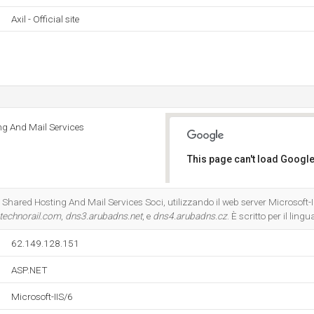
Axil - Official site
ng And Mail Services
This page can't load Google
Do you own this website?
- Shared Hosting And Mail Services Soci, utilizzando il web server Microsoft-
technorail.com
,
dns3.arubadns.net
, e
dns4.arubadns.cz
. È scritto per il lin
62.149.128.151
ASP.NET
Microsoft-IIS/6