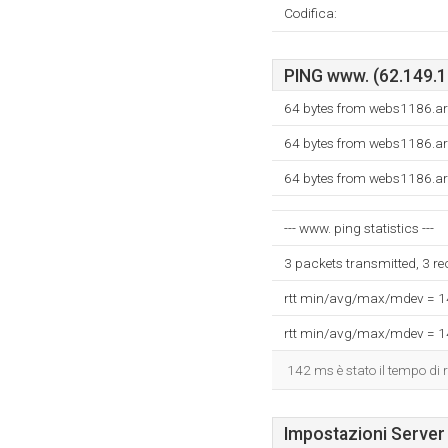
Codifica:
PING www. (62.149.13
64 bytes from webs1186.ar
64 bytes from webs1186.ar
64 bytes from webs1186.ar
--- www. ping statistics ---
3 packets transmitted, 3 r
rtt min/avg/max/mdev = 
rtt min/avg/max/mdev = 
142 ms è stato il tempo di r
Impostazioni Server