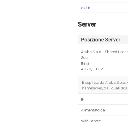
axil.it
Server
Posizione Server
Aruba S.p.a. - Shared Hosti
Soci
Italia
43.73, 11.82
È ospitato da Aruba S.p.a. 
nameserver, tra i quali
dns.
IP:
Alimentato da:
Web Server: