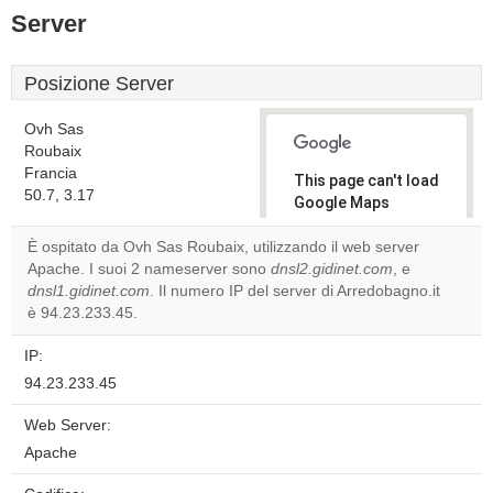
Server
Posizione Server
Ovh Sas
Roubaix
Francia
This page can't load
50.7, 3.17
Google Maps
correctly.
È ospitato da Ovh Sas Roubaix, utilizzando il web server
Apache. I suoi 2 nameserver sono
dnsl2.gidinet.com
, e
Do you
OK
dnsl1.gidinet.com
. Il numero IP del server di Arredobagno.it
own this
website?
è 94.23.233.45.
IP:
94.23.233.45
Web Server:
Apache