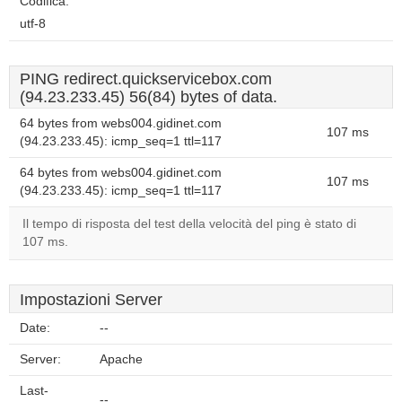
Codifica:
utf-8
PING redirect.quickservicebox.com
(94.23.233.45) 56(84) bytes of data.
64 bytes from webs004.gidinet.com
107 ms
(94.23.233.45): icmp_seq=1 ttl=117
64 bytes from webs004.gidinet.com
107 ms
(94.23.233.45): icmp_seq=1 ttl=117
Il tempo di risposta del test della velocità del ping è stato di
107 ms.
Impostazioni Server
Date:
--
Server:
Apache
Last-
--