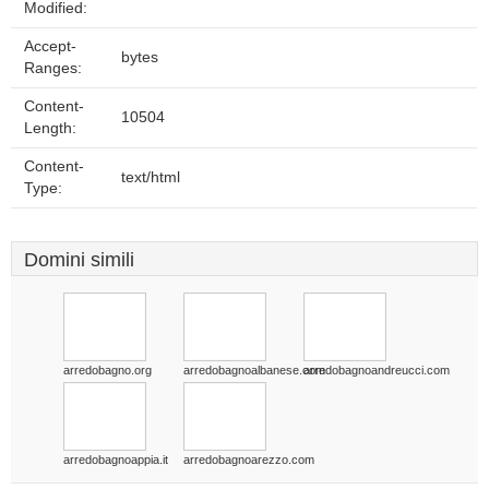
Modified:
Accept-
bytes
Ranges:
Content-
10504
Length:
Content-
text/html
Type:
Domini simili
arredobagno.org
arredobagnoalbanese.com
arredobagnoandreucci.com
arredobagnoappia.it
arredobagnoarezzo.com