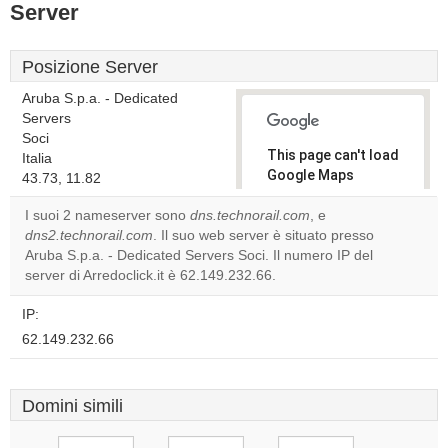
Server
Posizione Server
Aruba S.p.a. - Dedicated
Servers
Soci
This page can't load
Italia
Google Maps
43.73, 11.82
correctly.
I suoi 2 nameserver sono
dns.technorail.com
, e
dns2.technorail.com
. Il suo web server è situato presso
Do you
OK
Aruba S.p.a. - Dedicated Servers Soci. Il numero IP del
own this
website?
server di Arredoclick.it è 62.149.232.66.
IP:
62.149.232.66
Domini simili