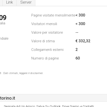
Link
Server
< 300
Pagine visitate mensilmente
09
alia
< 300
Visitatori mensili
--
Valore per visitatore
ndiale
€ 332,32
Valore di stima
2
Collegamenti esterni
60
Numero di pagine
 Dati stimati, leggere il disclaimer.
orino.it
Segnala Ad Un Amico, Salva Su Outlook, Dove Siamo, e Contatti.