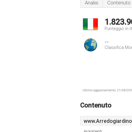
Analisi
Contenuto
1.823.9
Punteggio in It
--
Classifica Mo
Ultimo aggiornamento: 21/04/2018 .
Contenuto
www.Arredogiardinot
Argomenti: