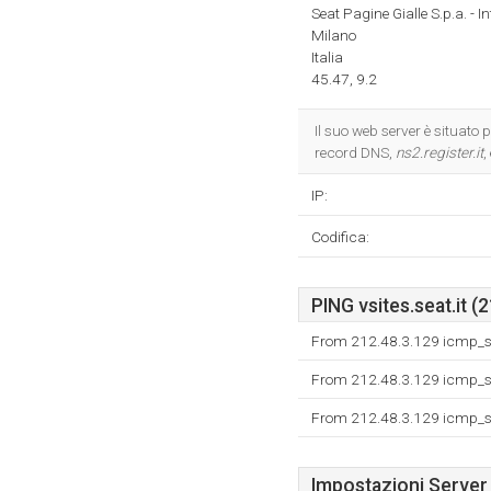
Seat Pagine Gialle S.p.a. - I
Milano
Italia
45.47, 9.2
Il suo web server è situato 
record DNS,
ns2.register.it
,
IP:
Codifica:
PING vsites.seat.it (
From 212.48.3.129 icmp_se
From 212.48.3.129 icmp_se
From 212.48.3.129 icmp_se
Impostazioni Server