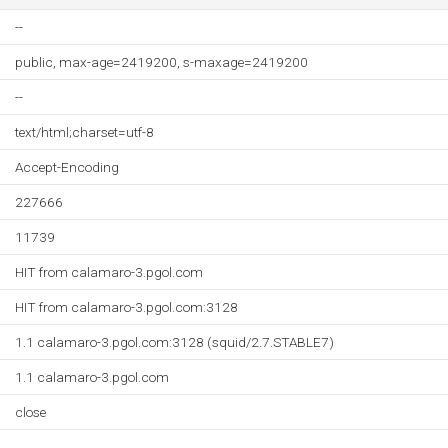
--
public, max-age=2419200, s-maxage=2419200
--
text/html;charset=utf-8
Accept-Encoding
227666
11739
HIT from calamaro-3.pgol.com
HIT from calamaro-3.pgol.com:3128
1.1 calamaro-3.pgol.com:3128 (squid/2.7.STABLE7)
1.1 calamaro-3.pgol.com
close