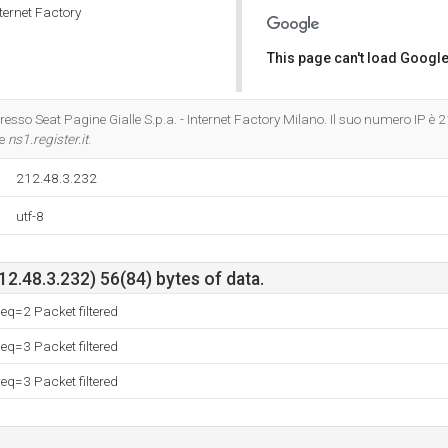
nternet Factory
This page can't load Google
Do you own this website?
presso Seat Pagine Gialle S.p.a. - Internet Factory Milano. Il suo numero IP è
 e
ns1.register.it
.
212.48.3.232
utf-8
212.48.3.232) 56(84) bytes of data.
q=2 Packet filtered
q=3 Packet filtered
q=3 Packet filtered