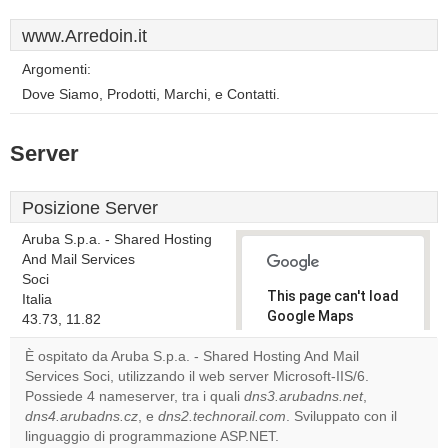
www.Arredoin.it
Argomenti:
Dove Siamo, Prodotti, Marchi, e Contatti.
Server
Posizione Server
Aruba S.p.a. - Shared Hosting
And Mail Services
Soci
This page can't load
Italia
Google Maps
43.73, 11.82
correctly.
È ospitato da Aruba S.p.a. - Shared Hosting And Mail
Services Soci, utilizzando il web server Microsoft-IIS/6.
Do you
OK
Possiede 4 nameserver, tra i quali
dns3.arubadns.net
own this
,
website?
dns4.arubadns.cz
, e
dns2.technorail.com
. Sviluppato con il
linguaggio di programmazione ASP.NET.