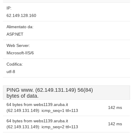
IP:
62.149.128.160
Alimentato da:
ASP.NET
Web Server:
Microsoft-IIS/6
Codifica:
utf-8
PING www. (62.149.131.149) 56(84)
bytes of data.
64 bytes from webs1139.aruba.it
142 ms
(62.149.131.149): icmp_seq=1 ttl=113
64 bytes from webs1139.aruba.it
142 ms
(62.149.131.149): icmp_seq=2 ttl=113