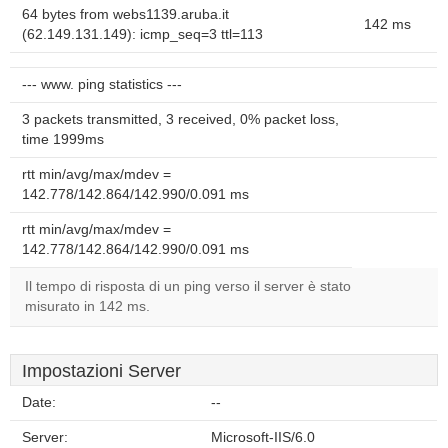
64 bytes from webs1139.aruba.it
142 ms
(62.149.131.149): icmp_seq=3 ttl=113
--- www. ping statistics ---
3 packets transmitted, 3 received, 0% packet loss,
time 1999ms
rtt min/avg/max/mdev =
142.778/142.864/142.990/0.091 ms
rtt min/avg/max/mdev =
142.778/142.864/142.990/0.091 ms
Il tempo di risposta di un ping verso il server è stato
misurato in 142 ms.
Impostazioni Server
Date:
--
Server:
Microsoft-IIS/6.0