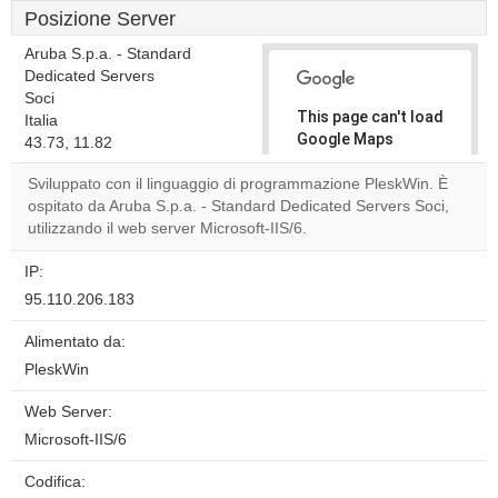
Posizione Server
Aruba S.p.a. - Standard
Dedicated Servers
Soci
This page can't load
Italia
Google Maps
43.73, 11.82
correctly.
Sviluppato con il linguaggio di programmazione PleskWin. È
ospitato da Aruba S.p.a. - Standard Dedicated Servers Soci,
Do you
OK
utilizzando il web server Microsoft-IIS/6.
own this
website?
IP:
95.110.206.183
Alimentato da:
PleskWin
Web Server:
Microsoft-IIS/6
Codifica: