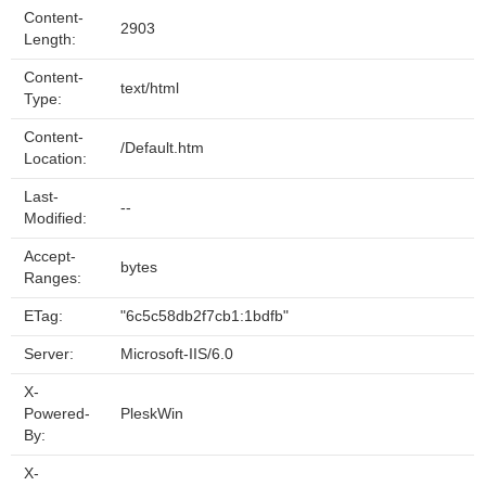
Content-
2903
Length:
Content-
text/html
Type:
Content-
/Default.htm
Location:
Last-
--
Modified:
Accept-
bytes
Ranges:
ETag:
"6c5c58db2f7cb1:1bdfb"
Server:
Microsoft-IIS/6.0
X-
Powered-
PleskWin
By:
X-