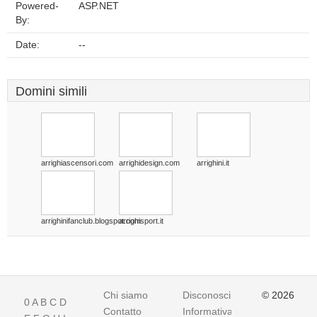
Powered-
ASP.NET
By:
Date:
--
Domini simili
arrighiascensori.com
arrighidesign.com
arrighini.it
arrighinifanclub.blogspot.com
arrighisport.it
Chi siamo
Disconoscimento
© 2026
0
A
B
C
D
Contatto
Informativa