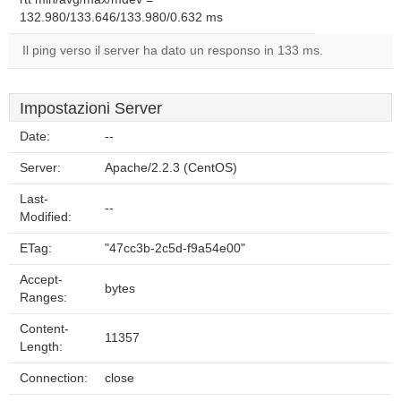
132.980/133.646/133.980/0.632 ms
Il ping verso il server ha dato un responso in 133 ms.
Impostazioni Server
Date:
--
Server:
Apache/2.2.3 (CentOS)
Last-
--
Modified:
ETag:
"47cc3b-2c5d-f9a54e00"
Accept-
bytes
Ranges:
Content-
11357
Length:
Connection:
close