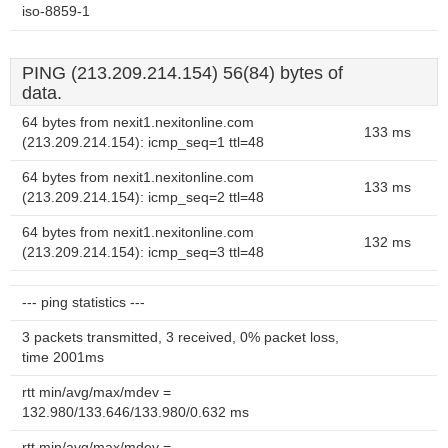
iso-8859-1
PING (213.209.214.154) 56(84) bytes of
data.
64 bytes from nexit1.nexitonline.com
133 ms
(213.209.214.154): icmp_seq=1 ttl=48
64 bytes from nexit1.nexitonline.com
133 ms
(213.209.214.154): icmp_seq=2 ttl=48
64 bytes from nexit1.nexitonline.com
132 ms
(213.209.214.154): icmp_seq=3 ttl=48
--- ping statistics ---
3 packets transmitted, 3 received, 0% packet loss,
time 2001ms
rtt min/avg/max/mdev =
132.980/133.646/133.980/0.632 ms
rtt min/avg/max/mdev =