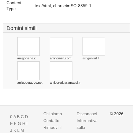
Content-
text/html; charset=ISO-8859-1
Type:
Domini simili
arrigonispa.it
arrigonisrl.com
arrigonisrl.it
arrigopetacco.net
arrigoretiparamassi.it
Chi siamo
Disconoscimento
© 2026
0
A
B
C
D
Contatto
Informativa
E
F
G
H
I
Rimuovi il
sulla
J
K
L
M