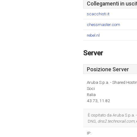
Collegamenti in usci
scacchisti.it
chessmaster.com
rebel.nl
Server
Posizione Server
Aruba S.p.a. - Shared Hosti
Soci
Italia
43.73, 11.82
È ospitato da Aruba S.p.a. 
DNS,
dns2.technorail.com
,
IP: