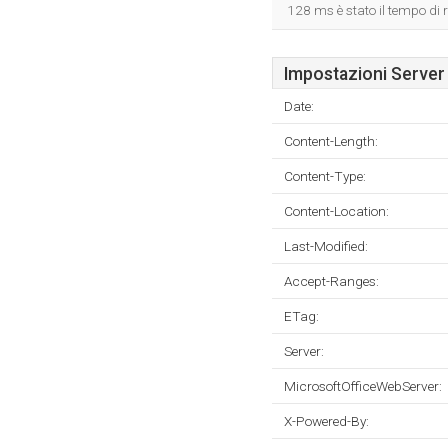
128 ms è stato il tempo di r
Impostazioni Server
Date:
Content-Length:
Content-Type:
Content-Location:
Last-Modified:
Accept-Ranges:
ETag:
Server:
MicrosoftOfficeWebServer:
X-Powered-By: