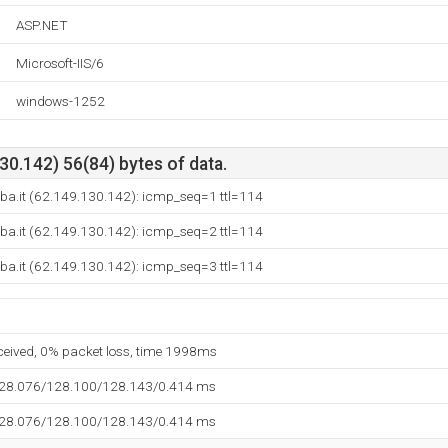
ASP.NET
Microsoft-IIS/6
windows-1252
0.142) 56(84) bytes of data.
ba.it (62.149.130.142): icmp_seq=1 ttl=114
ba.it (62.149.130.142): icmp_seq=2 ttl=114
ba.it (62.149.130.142): icmp_seq=3 ttl=114
eceived, 0% packet loss, time 1998ms
128.076/128.100/128.143/0.414 ms
128.076/128.100/128.143/0.414 ms