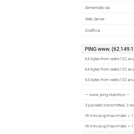
Alimentato da:
Web Server:
Codifica:
PING www. (62.149.13
64 bytes from webs132.aru
64 bytes from webs132.aru
64 bytes from webs132.aru
--- www. ping statistics ---
3 packets transmitted, 3 r
rtt min/avg/max/mdev = 
rtt min/avg/max/mdev = 