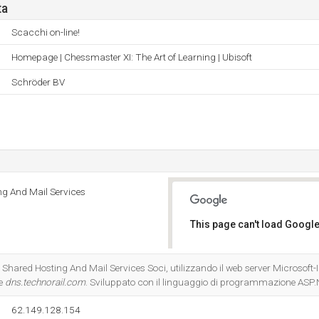
ta
Scacchi on-line!
Homepage | Chessmaster XI: The Art of Learning | Ubisoft
Schröder BV
ng And Mail Services
This page can't load Google
Do you own this website?
- Shared Hosting And Mail Services Soci, utilizzando il web server Microsoft-
 e
dns.technorail.com
. Sviluppato con il linguaggio di programmazione ASP.
62.149.128.154