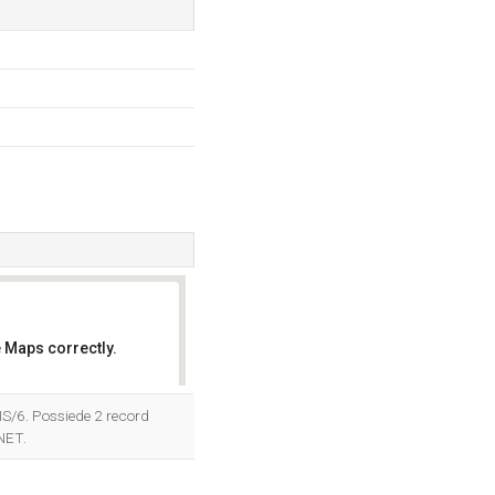
 Maps correctly.
OK
IIS/6. Possiede 2 record
NET.