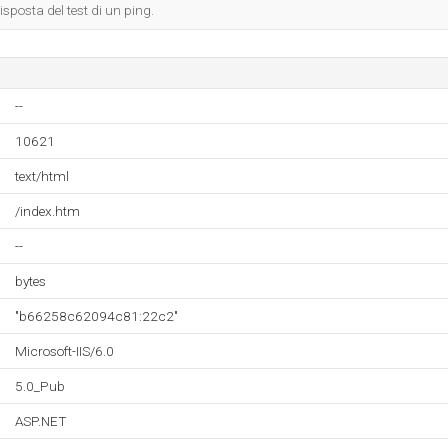
isposta del test di un ping.
--
10621
text/html
/index.htm
--
bytes
"b66258c62094c81:22c2"
Microsoft-IIS/6.0
5.0_Pub
ASP.NET