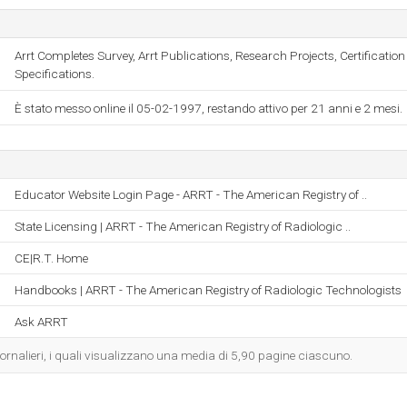
Arrt Completes Survey, Arrt Publications, Research Projects, Certificat
Specifications.
È stato messo online il 05-02-1997, restando attivo per 21 anni e 2 mesi.
Educator Website Login Page - ARRT - The American Registry of ..
State Licensing | ARRT - The American Registry of Radiologic ..
CE|R.T. Home
Handbooks | ARRT - The American Registry of Radiologic Technologists
Ask ARRT
giornalieri, i quali visualizzano una media di 5,90 pagine ciascuno.