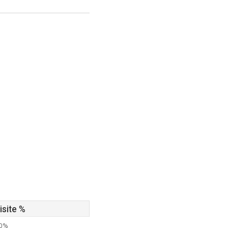
isite %
50%