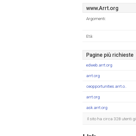
www.Arrt.org
Argomenti:
Età:
Pagine più richieste
edweb.arrt.org
arrt.org
ceopportunities.arrt.o..
arrt.org
ask.arrt.org
Il sito ha circa 328 utenti 