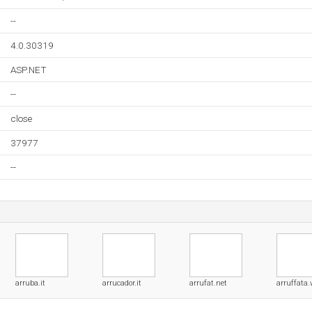
--
4.0.30319
ASP.NET
--
close
37977
--
arruba.it
arrucador.it
arrufat.net
arruffata