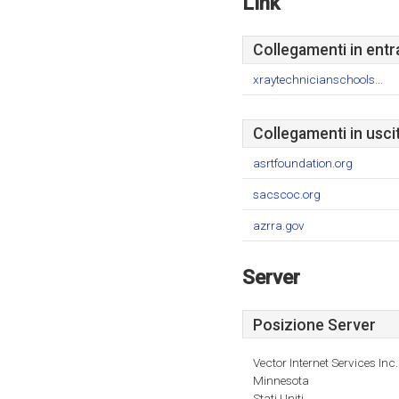
Link
Collegamenti in entr
xraytechnicianschools...
Collegamenti in usci
asrtfoundation.org
sacscoc.org
azrra.gov
Server
Posizione Server
Vector Internet Services Inc.
Minnesota
Stati Uniti