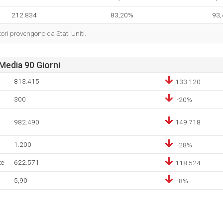
212.834
83,20%
93
tori provengono da Stati Uniti.
Media 90 Giorni
813.415
133.120
300
-20%
982.490
149.718
1.200
-28%
te
622.571
118.524
5,90
-8%