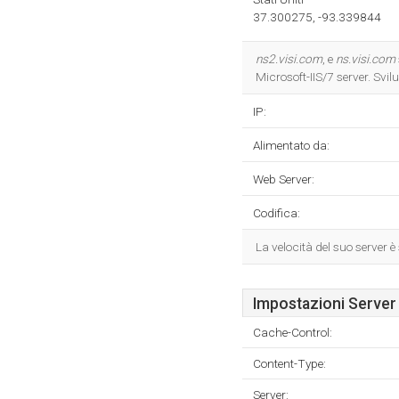
37.300275, -93.339844
ns2.visi.com
, e
ns.visi.com
Microsoft-IIS/7 server. Sv
IP:
Alimentato da:
Web Server:
Codifica:
La velocità del suo server 
Impostazioni Server
Cache-Control:
Content-Type:
Server: