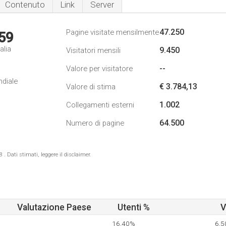
Contenuto
Link
Server
47.250
Pagine visitate mensilmente
59
alia
9.450
Visitatori mensili
--
Valore per visitatore
ndiale
€ 3.784,13
Valore di stima
1.002
Collegamenti esterni
64.500
Numero di pagine
 Dati stimati, leggere il disclaimer.
Valutazione Paese
Utenti %
V
16,40%
6,