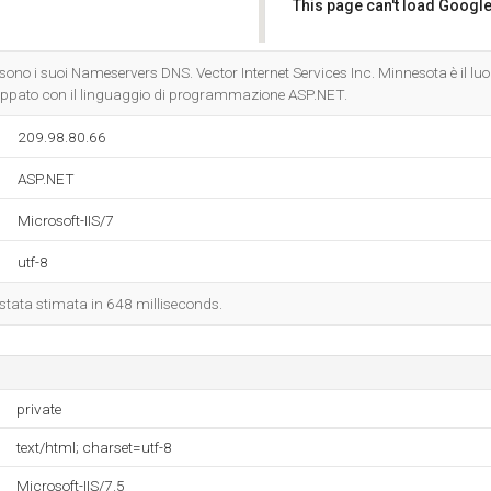
This page can't load Google
Do you own this website?
sono i suoi Nameservers DNS. Vector Internet Services Inc. Minnesota è il luog
iluppato con il linguaggio di programmazione ASP.NET.
209.98.80.66
ASP.NET
Microsoft-IIS/7
utf-8
è stata stimata in 648 milliseconds.
private
text/html; charset=utf-8
Microsoft-IIS/7.5