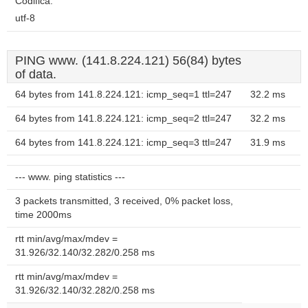
Codifica:
utf-8
PING www. (141.8.224.121) 56(84) bytes
of data.
64 bytes from 141.8.224.121: icmp_seq=1 ttl=247
32.2 ms
64 bytes from 141.8.224.121: icmp_seq=2 ttl=247
32.2 ms
64 bytes from 141.8.224.121: icmp_seq=3 ttl=247
31.9 ms
--- www. ping statistics ---
3 packets transmitted, 3 received, 0% packet loss,
time 2000ms
rtt min/avg/max/mdev =
31.926/32.140/32.282/0.258 ms
rtt min/avg/max/mdev =
31.926/32.140/32.282/0.258 ms