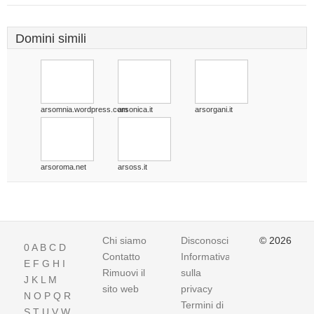
Domini simili
arsomnia.wordpress.com
arsonica.it
arsorgani.it
arsoroma.net
arsoss.it
Chi siamo
Disconoscimento
© 2026
0
A
B
C
D
Contatto
Informativa
E
F
G
H
I
Rimuovi il
sulla
J
K
L
M
sito web
privacy
N
O
P
Q
R
Termini di
S
T
U
V
W