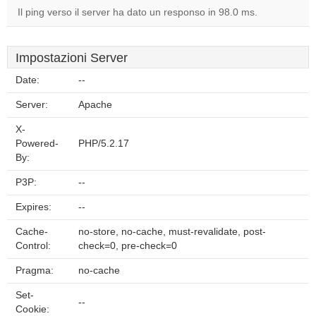
Il ping verso il server ha dato un responso in 98.0 ms.
Impostazioni Server
Date:
--
Server:
Apache
X-
Powered-
PHP/5.2.17
By:
P3P:
--
Expires:
--
Cache-
no-store, no-cache, must-revalidate, post-
Control:
check=0, pre-check=0
Pragma:
no-cache
Set-
--
Cookie: