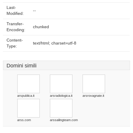
Last-
--
Modified:
Transfer-
chunked
Encoding:
Content-
text/html; charset=utf-8
Type:
Domini simili
arspublica.it
arsradiologica.it
arsrovagnate.it
arss.com
arssailingteam.com