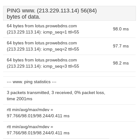
PING www. (213.229.113.14) 56(84)
bytes of data.
64 bytes from lotus.prowebdns.com
98.0 ms
(213.229.113.14): icmp_seq=1 ttl=55
64 bytes from lotus.prowebdns.com
97.7 ms
(213.229.113.14): icmp_seq=2 ttl=55
64 bytes from lotus.prowebdns.com
98.2 ms
(213.229.113.14): icmp_seq=3 ttl=55
--- www. ping statistics ---
3 packets transmitted, 3 received, 0% packet loss,
time 2001ms
rtt min/avg/max/mdev =
97.766/98.019/98.244/0.411 ms
rtt min/avg/max/mdev =
97.766/98.019/98.244/0.411 ms