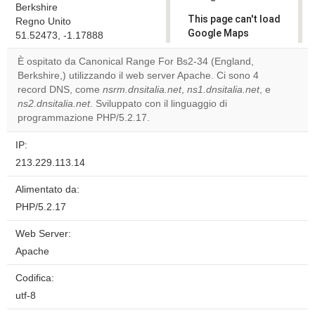
Berkshire
This page can't load
Regno Unito
Google Maps
51.52473, -1.17888
correctly.
È ospitato da Canonical Range For Bs2-34 (England,
Berkshire,) utilizzando il web server Apache. Ci sono 4
Do you
OK
record DNS, come
nsrm.dnsitalia.net
,
ns1.dnsitalia.net
own this
, e
website?
ns2.dnsitalia.net
. Sviluppato con il linguaggio di
programmazione PHP/5.2.17.
IP:
213.229.113.14
Alimentato da:
PHP/5.2.17
Web Server:
Apache
Codifica:
utf-8