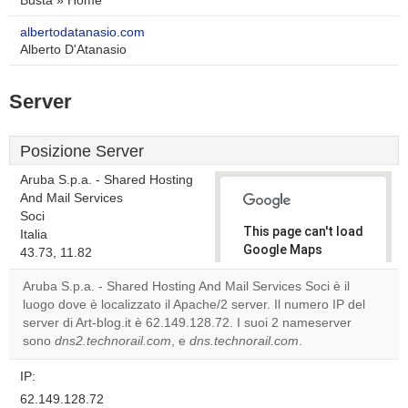
Busta » Home
albertodatanasio.com
Alberto D'Atanasio
Server
Posizione Server
Aruba S.p.a. - Shared Hosting
And Mail Services
Soci
This page can't load
Italia
Google Maps
43.73, 11.82
correctly.
Aruba S.p.a. - Shared Hosting And Mail Services Soci è il
luogo dove è localizzato il Apache/2 server. Il numero IP del
Do you
OK
server di Art-blog.it è 62.149.128.72. I suoi 2 nameserver
own this
website?
sono
dns2.technorail.com
, e
dns.technorail.com
.
IP:
62.149.128.72