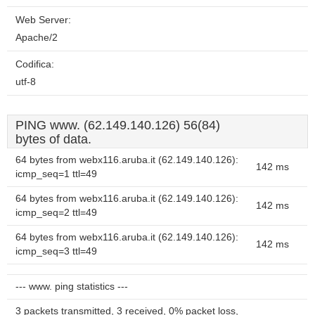
Web Server:
Apache/2
Codifica:
utf-8
PING www. (62.149.140.126) 56(84)
bytes of data.
64 bytes from webx116.aruba.it (62.149.140.126):
142 ms
icmp_seq=1 ttl=49
64 bytes from webx116.aruba.it (62.149.140.126):
142 ms
icmp_seq=2 ttl=49
64 bytes from webx116.aruba.it (62.149.140.126):
142 ms
icmp_seq=3 ttl=49
--- www. ping statistics ---
3 packets transmitted, 3 received, 0% packet loss,