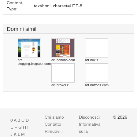
Content-
text/html; charset=UTF-8
Type:
Domini simili
art-
art-bonobo.com
art-box.it
blogging.blogspot.com
art-broker.it
art-buttons.com
Chi siamo
Disconoscimento
© 2026
0
A
B
C
D
Contatto
Informativa
E
F
G
H
I
Rimuovi il
sulla
J
K
L
M