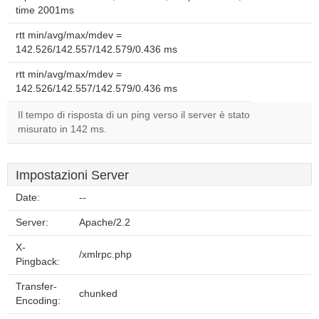
time 2001ms
rtt min/avg/max/mdev =
142.526/142.557/142.579/0.436 ms
rtt min/avg/max/mdev =
142.526/142.557/142.579/0.436 ms
Il tempo di risposta di un ping verso il server è stato
misurato in 142 ms.
Impostazioni Server
Date:
--
Server:
Apache/2.2
X-
/xmlrpc.php
Pingback:
Transfer-
chunked
Encoding: