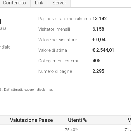
Contenuto
Link
Server
13.142
Pagine visitate mensilmente
0
alia
6.158
Visitatori mensili
€ 0,04
Valore per visitatore
ndiale
€ 2.544,01
Valore di stima
405
Collegamenti esterni
2.295
Numero di pagine
 Dati stimati, leggere il disclaimer.
Valutazione Paese
Utenti %
V
75,40%
71