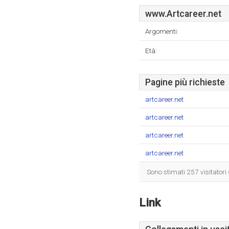
www.Artcareer.net
Argomenti:
Età:
Pagine più richieste
artcareer.net
artcareer.net
artcareer.net
artcareer.net
Sono stimati 257 visitatori
Link