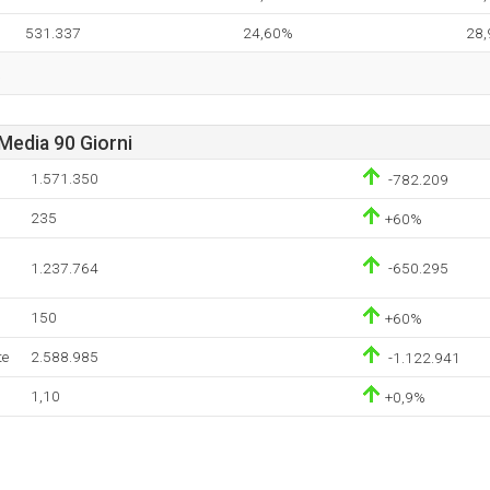
531.337
24,60%
28
.
Media 90 Giorni
1.571.350
-782.209
235
+60%
1.237.764
-650.295
150
+60%
te
2.588.985
-1.122.941
1,10
+0,9%