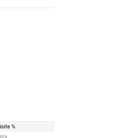
isite %
,30%