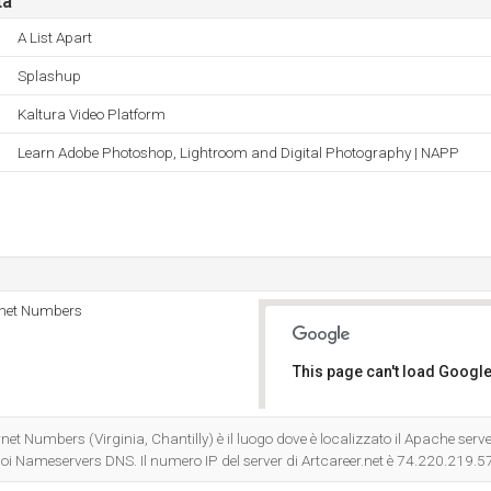
ta
A List Apart
Splashup
Kaltura Video Platform
Learn Adobe Photoshop, Lightroom and Digital Photography | NAPP
rnet Numbers
This page can't load Google
Do you own this website?
et Numbers (Virginia, Chantilly) è il luogo dove è localizzato il Apache serve
oi Nameservers DNS. Il numero IP del server di Artcareer.net è 74.220.219.5