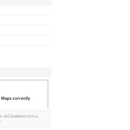
 Maps correctly.
OK
r.
ns2.bluehost.com
, e
7.