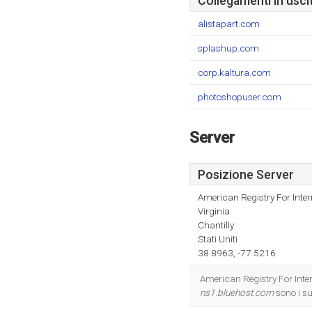
Collegamenti in usci
alistapart.com
splashup.com
corp.kaltura.com
photoshopuser.com
Server
Posizione Server
American Registry For Inte
Virginia
Chantilly
Stati Uniti
38.8963, -77.5216
American Registry For Intern
ns1.bluehost.com
sono i su