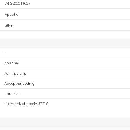
74.220.219.57
Apache
utf-8
--
Apache
/xmlrpc.php
Accept-Encoding
chunked
text/html; charset=UTF-8