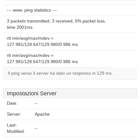
--- www. ping statistics ---
3 packets transmitted, 3 received, 0% packet loss,
time 2001ms
rtt min/avg/max/mdev =
127.981/128.647/129.980/0.986 ms
rtt min/avg/max/mdev =
127.981/128.647/129.980/0.986 ms
Il ping verso il server ha dato un responso in 129 ms.
Impostazioni Server
Date:
--
Server:
Apache
Last-
--
Modified: