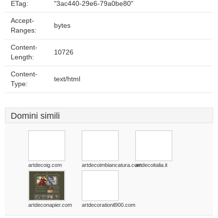
ETag:
"3ac440-29e6-79a0be80"
Accept-
bytes
Ranges:
Content-
10726
Length:
Content-
text/html
Type:
Domini simili
artdecoig.com
artdecoimbiancatura.com
artdecoitalia.it
artdeconapier.com
artdecorationil900.com