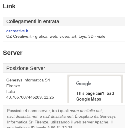
Link
Collegamenti in entrata
ozcreative.it
OZ Creative.it - grafica, web, video, art, toys, 3D - viale
Server
Posizione Server
Genesys Informatica Srl
Firenze
Italia
This page can't load
43.7667007446289, 11.25
Google Maps
correctly.
Possiede 4 nameserver, tra i quali
nsrm.dnsitalia.net
,
nsct.dnsitalia.net
, e
ns2.dnsitalia.net
. È ospitato da Genesys
Do you
OK
Informatica Srl Firenze, utilizzando il web server Apache. Il
own this
website?
suo indirizzo IP locale è 89.31.72.25.