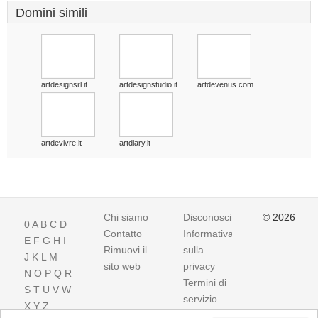
Domini simili
artdesignsrl.it
artdesignstudio.it
artdevenus.com
artdevivre.it
artdiary.it
Chi siamo
Disconoscimento
© 2026
0
A
B
C
D
Contatto
Informativa
E
F
G
H
I
Rimuovi il
sulla
J
K
L
M
sito web
privacy
N
O
P
Q
R
Termini di
S
T
U
V
W
servizio
X
Y
Z