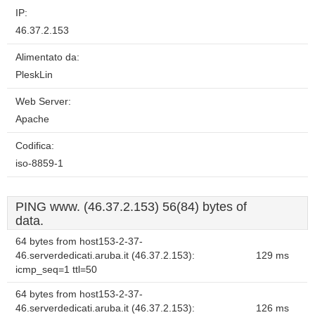
IP:
46.37.2.153
Alimentato da:
PleskLin
Web Server:
Apache
Codifica:
iso-8859-1
PING www. (46.37.2.153) 56(84) bytes of
data.
64 bytes from host153-2-37-
46.serverdedicati.aruba.it (46.37.2.153):
129 ms
icmp_seq=1 ttl=50
64 bytes from host153-2-37-
46.serverdedicati.aruba.it (46.37.2.153):
126 ms