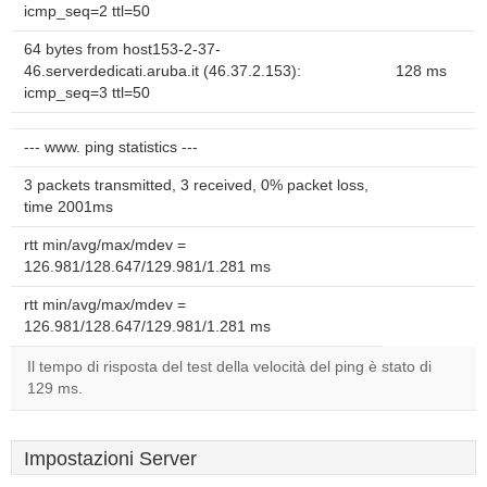
icmp_seq=2 ttl=50
64 bytes from host153-2-37-
46.serverdedicati.aruba.it (46.37.2.153):
128 ms
icmp_seq=3 ttl=50
--- www. ping statistics ---
3 packets transmitted, 3 received, 0% packet loss,
time 2001ms
rtt min/avg/max/mdev =
126.981/128.647/129.981/1.281 ms
rtt min/avg/max/mdev =
126.981/128.647/129.981/1.281 ms
Il tempo di risposta del test della velocità del ping è stato di
129 ms.
Impostazioni Server