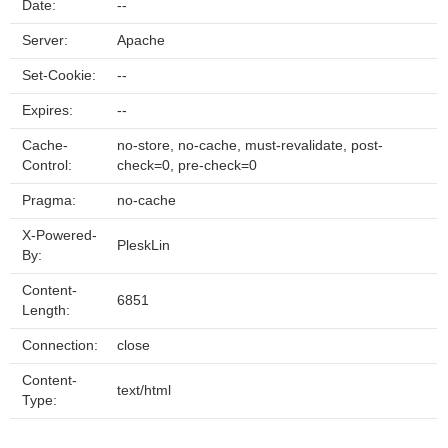
Date:
--
Server:
Apache
Set-Cookie:
--
Expires:
--
Cache-
no-store, no-cache, must-revalidate, post-
Control:
check=0, pre-check=0
Pragma:
no-cache
X-Powered-
PleskLin
By:
Content-
6851
Length:
Connection:
close
Content-
text/html
Type: