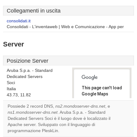
Collegamenti in uscita
consolidati.it
Consolidati - L'inventaweb | Web e Comunicazione - App per
Server
Posizione Server
Aruba S.p.a. - Standard
Dedicated Servers
Soci
This page can't load
Italia
Google Maps
43.73, 11.82
correctly.
Possiede 2 record DNS,
ns2.mondoserver-dns.net
, e
ns1.mondoserver-dns.net
. Aruba S.p.a. - Standard
Do you
OK
Dedicated Servers Soci è il luogo dove è localizzato il
own this
website?
Apache server. Sviluppato con il linguaggio di
programmazione PleskLin.