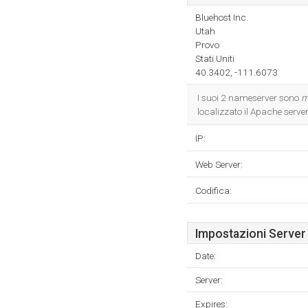
Bluehost Inc.
Utah
Provo
Stati Uniti
40.3402, -111.6073
I suoi 2 nameserver sono
m
localizzato il Apache server
IP:
Web Server:
Codifica:
Impostazioni Server
Date:
Server:
Expires: