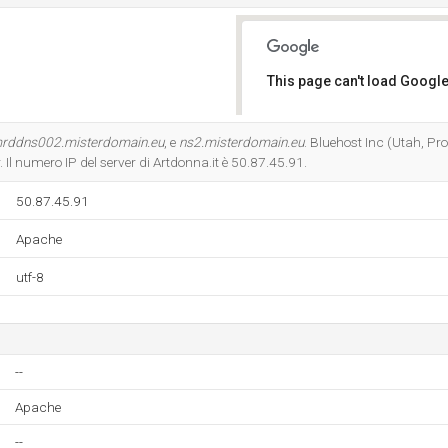
This page can't load Google
Do you own this website?
rddns002.misterdomain.eu
, e
ns2.misterdomain.eu
. Bluehost Inc (Utah, Pro
. Il numero IP del server di Artdonna.it è 50.87.45.91.
50.87.45.91
Apache
utf-8
--
Apache
--