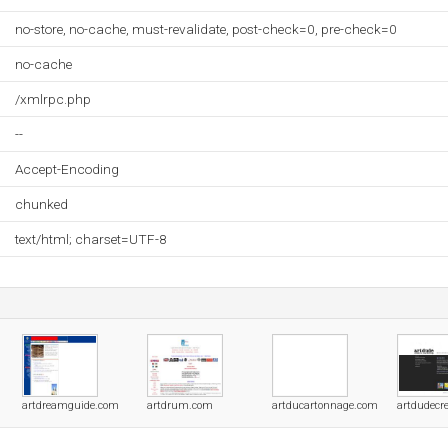
no-store, no-cache, must-revalidate, post-check=0, pre-check=0
no-cache
/xmlrpc.php
--
Accept-Encoding
chunked
text/html; charset=UTF-8
artdreamguide.com
artdrum.com
artducartonnage.com
artdudecr