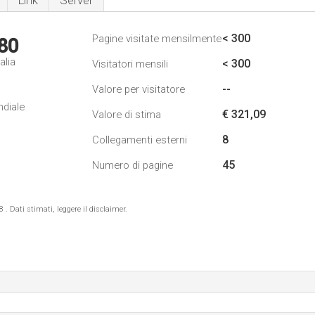
Link
Server
< 300
Pagine visitate mensilmente
80
alia
< 300
Visitatori mensili
--
Valore per visitatore
ndiale
€ 321,09
Valore di stima
8
Collegamenti esterni
45
Numero di pagine
 Dati stimati, leggere il disclaimer.