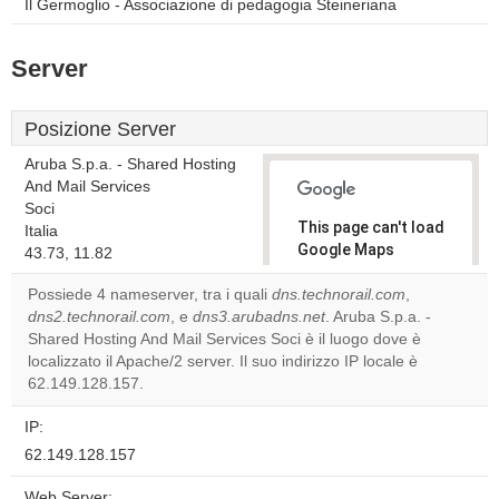
Il Germoglio - Associazione di pedagogia Steineriana
Server
Posizione Server
Aruba S.p.a. - Shared Hosting
And Mail Services
Soci
This page can't load
Italia
Google Maps
43.73, 11.82
correctly.
Possiede 4 nameserver, tra i quali
dns.technorail.com
,
dns2.technorail.com
, e
dns3.arubadns.net
. Aruba S.p.a. -
Do you
OK
Shared Hosting And Mail Services Soci è il luogo dove è
own this
website?
localizzato il Apache/2 server. Il suo indirizzo IP locale è
62.149.128.157.
IP:
62.149.128.157
Web Server: