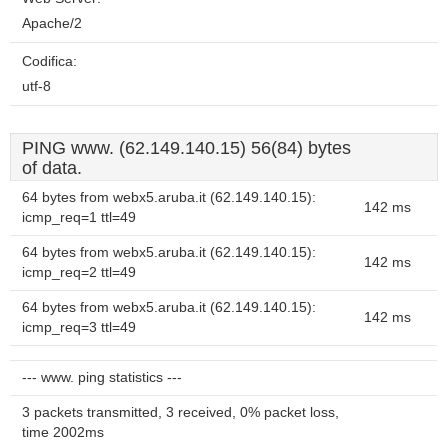
Apache/2
Codifica:
utf-8
PING www. (62.149.140.15) 56(84) bytes
of data.
64 bytes from webx5.aruba.it (62.149.140.15):
142 ms
icmp_req=1 ttl=49
64 bytes from webx5.aruba.it (62.149.140.15):
142 ms
icmp_req=2 ttl=49
64 bytes from webx5.aruba.it (62.149.140.15):
142 ms
icmp_req=3 ttl=49
--- www. ping statistics ---
3 packets transmitted, 3 received, 0% packet loss,
time 2002ms