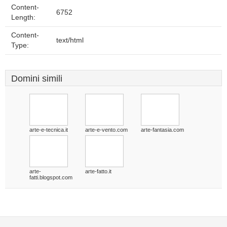
Content-
6752
Length:
Content-
text/html
Type:
Domini simili
arte-e-tecnica.it
arte-e-vento.com
arte-fantasia.com
arte-
arte-fatto.it
fatti.blogspot.com