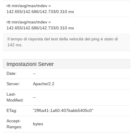
rtt min/avg/max/mdev =
142.655/142.686/142.733/0.310 ms
rtt min/avg/max/mdev =
142.655/142.686/142.733/0.310 ms
Il tempo di risposta del test della velocità del ping è stato di
142 ms.
Impostazioni Server
Date:
--
Server:
Apache/2.2
Last-
--
Modified:
ETag:
"2ff6a41-1a60-407babb5405c0"
Accept-
bytes
Ranges: