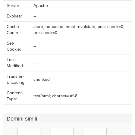
Server:
Apache
Expires:
--
Cache-
store, no-cache, must-revalidate, post-check=0,
Control:
pre-check=0
Set-
--
Cookie:
Last-
--
Modified:
Transfer-
chunked
Encoding:
Content-
text/html; charset=utf-8
Type:
Domini simili