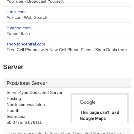
YouTube - Broadcast Yourself.
it.ask.com
Ask.com Web Search
it.yahoo.com
Yahoo! Italia
shop.foncentral.com
Free Cell Phones with New Cell Phone Plans - Shop Deals from
Server
Posizione Server
Server4you Dedicated Server
Hosting
Nordrhein-westfalen
Huerth
This page can't load
Germania
Google Maps
50.8775, 6.876111
correctly.
Il server è ospitato da Server4you Dedicated Server Hosting