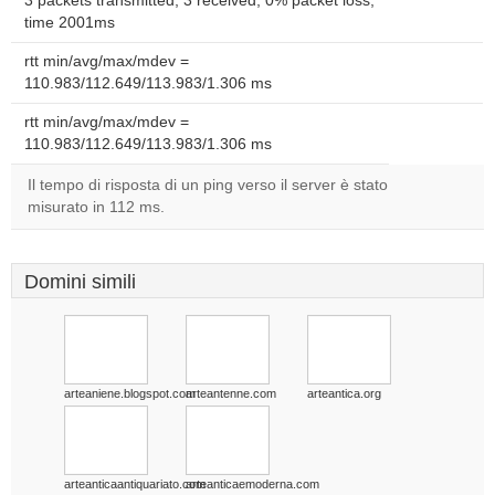
3 packets transmitted, 3 received, 0% packet loss,
time 2001ms
rtt min/avg/max/mdev =
110.983/112.649/113.983/1.306 ms
rtt min/avg/max/mdev =
110.983/112.649/113.983/1.306 ms
Il tempo di risposta di un ping verso il server è stato
misurato in 112 ms.
Domini simili
arteaniene.blogspot.com
arteantenne.com
arteantica.org
arteanticaantiquariato.com
arteanticaemoderna.com