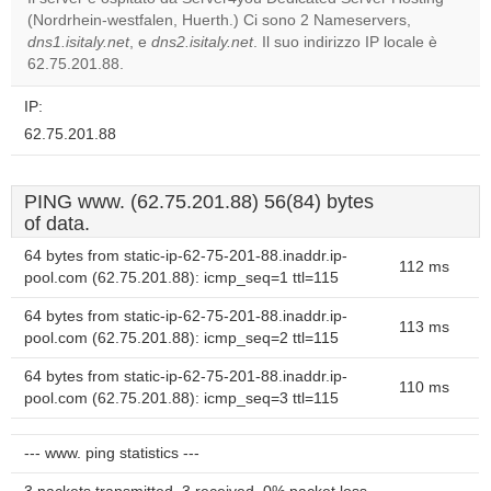
Do you
(Nordrhein-westfalen, Huerth.) Ci sono 2 Nameservers,
OK
own this
dns1.isitaly.net
, e
dns2.isitaly.net
. Il suo indirizzo IP locale è
website?
62.75.201.88.
IP:
62.75.201.88
PING www. (62.75.201.88) 56(84) bytes
of data.
64 bytes from static-ip-62-75-201-88.inaddr.ip-
112 ms
pool.com (62.75.201.88): icmp_seq=1 ttl=115
64 bytes from static-ip-62-75-201-88.inaddr.ip-
113 ms
pool.com (62.75.201.88): icmp_seq=2 ttl=115
64 bytes from static-ip-62-75-201-88.inaddr.ip-
110 ms
pool.com (62.75.201.88): icmp_seq=3 ttl=115
--- www. ping statistics ---